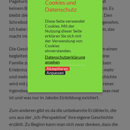
Pageturner. So schnell war ich seit langer Zeit mit
Cookies und
keinem Buch fertig. Die Seiten flogen nur so dahin. Es
Datenschutz
bleibt die ganze Zeit temporeich und spannend. Den
Diese Seite verwendet
Schreibstil der Autorin empfinde ich als sehr angenehm.
Cookies. Mit der
Ich habe sofort in die Geschichte hineingefunden, das
Nutzung dieser Seite
macht immer viel aus beim Lesen, finde ich.
erklären Sie sich mit
der Verwendung von
Cookies
Die Geschichte hat zwei Handlungsstränge. Zum einen
einverstanden.
begleiten wir Jakob, der verzweifelt versucht, seine
Datenschutzerklärung
ansehen
Familie zu finden und der aufgrund der mysteriösen
Akzeptieren
Erlebnisse während der Suche mit jeder Minute mehr
Anpassen
und mehr an seinem Verstand zweifelt. Die Geschichte
wird mit jeder Sekunde mysteriöser und verworrener.
Irgendwann ist auch dem Leser nicht mehr klar, was real
ist und was nur in Jakobs Einbildung existiert.
Zum anderen gibt es da die unbekannte Erzählerin, die
uns aus der „Ich-Perspektive“ ihre eigene Geschichte
erzählt. Zu Beginn kann man sich zwar denken, dass die