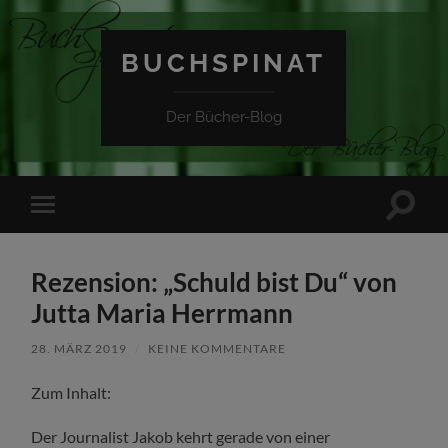
BUCHSPINAT
Der Bücher-Blog
Suchfe
Mobile-
ein-/a
Menü
ein-/ausblenden
Rezension: „Schuld bist Du“ von
Jutta Maria Herrmann
28. MÄRZ 2019
/
KEINE KOMMENTARE
Zum Inhalt:
Der Journalist Jakob kehrt gerade von einer