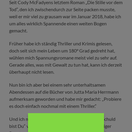
Seit Cody McFadyens letztem Roman „Die Stille vor dem
Tod“, den ich zwischendurch zur Seite packen musste,
weil er mir viel zu grausam war im Januar 2018, habe ich
um alles wirklich Spannende einen weiten Bogen
gemacht.
Früher habe ich ständig Thriller und Krimis gelesen,
doch seit sich mein Leben um 180° Grad gedreht hat,
wühlen mich Spannungsromane meist viel zu sehr auf.
Gerade alles, was mit Gewalt zu tun hat, kann ich derzeit
überhaupt nicht lesen.
Nun bin ich aber bei einem sehr unterhaltsamen
Abendessen auf die Bücher von Jutta Maria Herrmann
aufmerksam geworden und habe mir gedacht: „Probiere
es doch einfach nochmal mit einem Thriller.“
Und ich muss sagen, ich habe es nicht bereut. „Schuld
bist Du“ von Jutta Maria Herrmann ist ein richtiger