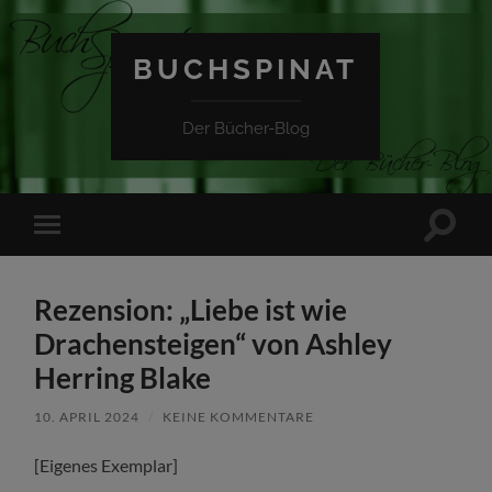
BUCHSPINAT
Der Bücher-Blog
Suchfe
Mobile-
ein-/a
Menü
ein-/ausblenden
Rezension: „Liebe ist wie
Drachensteigen“ von Ashley
Herring Blake
10. APRIL 2024
/
KEINE KOMMENTARE
[Eigenes Exemplar]