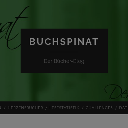
BUCHSPINAT
Der Bücher-Blog
N
HERZENSBÜCHER
LESESTATISTIK
CHALLENGES
DAT