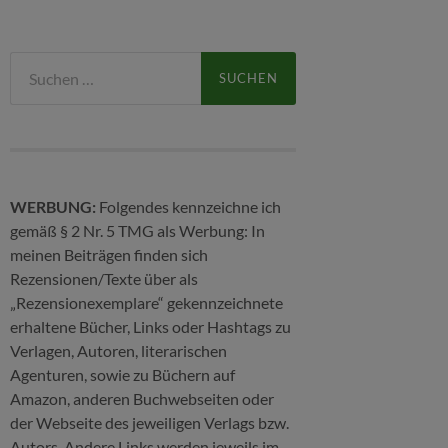
Suchen
nach:
WERBUNG:
Folgendes kennzeichne ich
gemäß § 2 Nr. 5 TMG als Werbung: In
meinen Beiträgen finden sich
Rezensionen/Texte über als
„Rezensionexemplare“ gekennzeichnete
erhaltene Bücher, Links oder Hashtags zu
Verlagen, Autoren, literarischen
Agenturen, sowie zu Büchern auf
Amazon, anderen Buchwebseiten oder
der Webseite des jeweiligen Verlags bzw.
Autors. Andere Links werden jeweils im