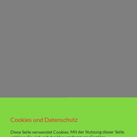
Cookies und Datenschutz
Diese Seite verwendet Cookies. Mit der Nutzung dieser Seite
spannt und wünsche Euch einen schönen