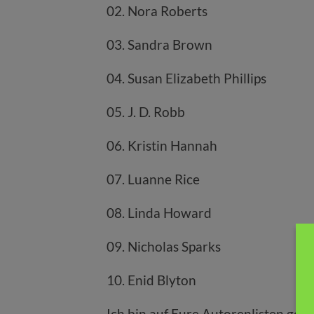
02. Nora Roberts
03. Sandra Brown
04. Susan Elizabeth Phillips
05. J. D. Robb
06. Kristin Hannah
07. Luanne Rice
08. Linda Howard
09. Nicholas Sparks
10. Enid Blyton
Ich bin auf Eure Autorenlisten ge