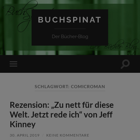
BUCHSPINAT
Der Bücher-Blog
Suchfe
Mobile-
ein-/a
Menü
ein-/ausblenden
SCHLAGWORT:
COMICROMAN
Rezension: „Zu nett für diese
Welt. Jetzt rede ich“ von Jeff
Kinney
30. APRIL 2019
/
KEINE KOMMENTARE