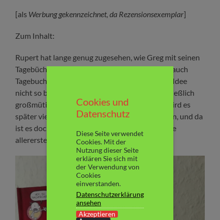
[als
Werbung gekennzeichnet, da Rezensionsexemplar
]
Zum Inhalt:
Rupert hat lange genug zugesehen, wie Greg mit seinen
Tagebüchern erfolgreich ist. Also beschließt er, auch
Tagebuch zu schreiben. Doch Greg findet diese Idee
nicht so besonders gut und erlaubt Rupert schließlich
Cookies und
großmütig, über ihn zu schreiben. Schließlich wird es
Datenschutz
später viele berühmte Biografien über ihn geben, und da
ist es doch sinnvoll, wenn sein bester Freund die
Diese Seite verwendet
allererste Biografie von Greg verewigt…
Cookies. Mit der
Nutzung dieser Seite
erklären Sie sich mit
der Verwendung von
Cookies
einverstanden.
Datenschutzerklärung
ansehen
Akzeptieren