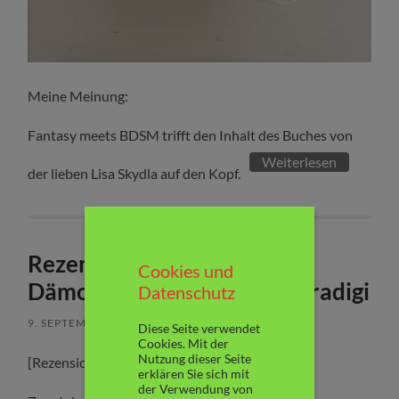
Meine Meinung:
Fantasy meets BDSM trifft den Inhalt des Buches von
Weiterlesen
der lieben Lisa Skydla auf den Kopf.
Rezension: „Kitty Carter –
Cookies und
Dämonenkuss“ von Jana Paradigi
Datenschutz
9. SEPTEMBER 2022
/
KEINE KOMMENTARE
Diese Seite verwendet
Cookies. Mit der
Nutzung dieser Seite
[Rezensionsexemplar]
erklären Sie sich mit
der Verwendung von