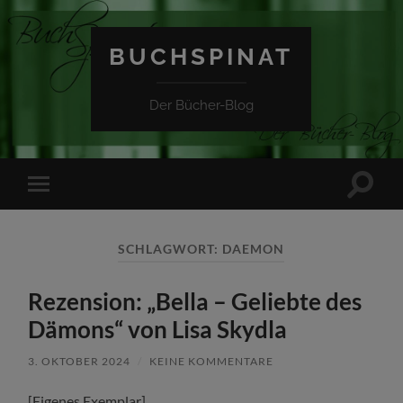
BUCHSPINAT
Der Bücher-Blog
Suchfe
Mobile-
ein-/a
Menü
ein-/ausblenden
SCHLAGWORT:
DAEMON
Rezension: „Bella – Geliebte des
Dämons“ von Lisa Skydla
3. OKTOBER 2024
/
KEINE KOMMENTARE
[Eigenes Exemplar]