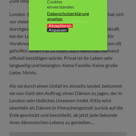
Zum Inhalt:
Cookies
einverstanden.
Datenschutzerklärung
London 1862: Die 49jährige ledige Kitty Carter hat sich
ansehen
vor vielen Jahren gegen ihren Vater Barnabas
Akzeptieren
durchgesetzt und einen Beruf ergriffen. Als Bürokraft
Anpassen
bei der Londoner Polizei ist ihr geheimes Talent für
Vorahnungen sehr beliebt. Schließlich hat es schon oft
geholfen, einen Fall zu lösen, auch wenn das niemand
offiziell bestätigen würde. Privat ist ihr Leben sehr
langweilig und belanglos. Keine Familie. Keine große
Liebe. Nichts.
Als sie durch einen Unfall im Jenseits landet, bekommt
sie von Gott den Auftrag, einen Dämon zu jagen, der in
London sein tödliches Unwesen treibt. Kitty wird
ebenfalls als Dämon in Menschengestalt zurück auf die
Erde geschickt und beschließt, ab jetzt jede Sekunde
ihres dämonischen Lebens zu genießen…