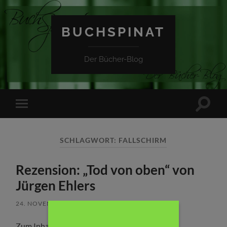
BUCHSPINAT
Der Bücher-Blog
Suchfe
Mobile-
ein-/a
Menü
ein-/ausblenden
SCHLAGWORT:
FALLSCHIRM
Rezension: „Tod von oben“ von
Jürgen Ehlers
24. NOVEMBER 2017
/
KEINE KOMMENTARE
Zum Inhalt: