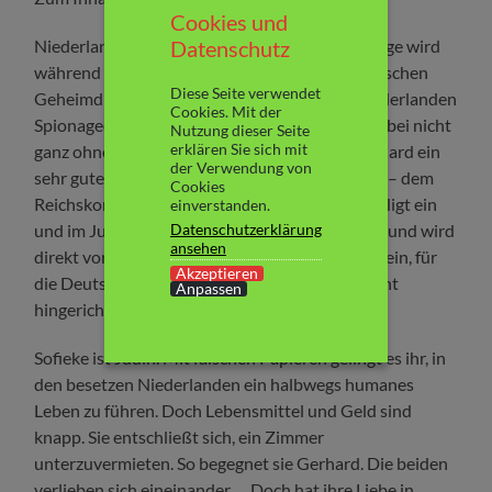
Cookies und
Datenschutz
Niederlande 1941: Der deutsche Gerhard Prange wird
während seines Studiums in England vom englischen
Diese Seite verwendet
Geheimdienst angeworben und soll in den Niederlanden
Cookies. Mit der
Spionagedienste leisten. Die Engländer sind dabei nicht
Nutzung dieser Seite
erklären Sie sich mit
ganz ohne Hintergedanken. Schließlich ist Gerhard ein
der Verwendung von
sehr guter Bekannter von Arthur Seyß-Inquart – dem
Cookies
Reichskommissar der Niederlande. Gerhard willigt ein
einverstanden.
Datenschutzerklärung
und im Juli 1941 landet er in den Niederlanden und wird
ansehen
direkt von der Polizei festgenommen. Er willigt ein, für
Akzeptieren
die Deutschen Doppelagent zu werden, um nicht
Anpassen
hingerichtet zu werden.
Sofieke ist Jüdin. Mit falschen Papieren gelingt es ihr, in
den besetzen Niederlanden ein halbwegs humanes
Leben zu führen. Doch Lebensmittel und Geld sind
knapp. Sie entschließt sich, ein Zimmer
unterzuvermieten. So begegnet sie Gerhard. Die beiden
verlieben sich eineinander…. Doch hat ihre Liebe in