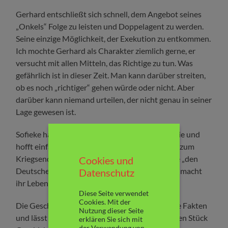
Gerhard entschließt sich schnell, dem Angebot seines
„Onkels“ Folge zu leisten und Doppelagent zu werden.
Seine einzige Möglichkeit, der Exekution zu entkommen.
Ich mochte Gerhard als Charakter ziemlich gerne, er
versucht mit allen Mitteln, das Richtige zu tun. Was
gefährlich ist in dieser Zeit. Man kann darüber streiten,
ob es noch „richtiger“ gehen würde oder nicht. Aber
darüber kann niemand urteilen, der nicht genau in seiner
Lage gewesen ist.
Sofieke hat keinen Kontakt mehr zu ihrer Familie und
hofft einfach, mit falschen Papieren die Zeit bis zum
Kriegsende unentdeckt zu überstehen. Dass sie „den
Cookies und
Deutschen“ lieber mag, als sie eigentlich wollte, macht
Datenschutz
ihr Leben nicht gerade leichter. Im Gegenteil.
Diese Seite verwendet
Cookies. Mit der
Die Geschichte enthält viele historisch korrekte Fakten
Nutzung dieser Seite
und lässt den Leser teilhaben an diesem düsteren Stück
erklären Sie sich mit
der Verwendung von