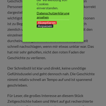
Geschichte. Viele in der Geschichte aufgeführten
Cookies
Personen, wie z.B. Seyß-Inquart sind historisch korrekt
einverstanden.
dargestellt. Ein Personenverzeichnis mit den
Datenschutzerklärung
ansehen
wichtigsten Informationen zu den einzelnen Personen
Akzeptieren
ist zu Beginn des Buches vorhanden. Das fand ich
Anpassen
ziemlich wichtig, denn ab und an bin ich doch mit den
einzelnen Personen und ihren Positionen
durcheinandergekommen und konnte so jederzeit
schnell nachschlagen, wenn mir etwas unklar war. Das
hat mir sehr geholfen, nicht den roten Faden der
Geschichte zu verlieren.
Der Schreibstil ist klar und direkt, keine unnötige
Gefühlsduselei und geht dennoch nah. Die Geschichte
nimmt relativ schnell an Tempo auf und ist spannend
geschrieben.
Für Leser, die großes Interesse an diesem Stück
Zeitgeschichte haben und Wert auf gut recherchierte