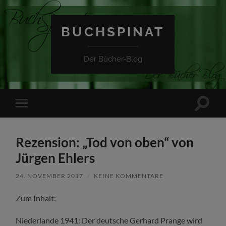
BUCHSPINAT
Der Bücher-Blog
Suchfe
Mobile-
ein-/a
Menü
ein-/ausblenden
Rezension: „Tod von oben“ von
Jürgen Ehlers
24. NOVEMBER 2017
/
KEINE KOMMENTARE
Zum Inhalt:
Niederlande 1941: Der deutsche Gerhard Prange wird