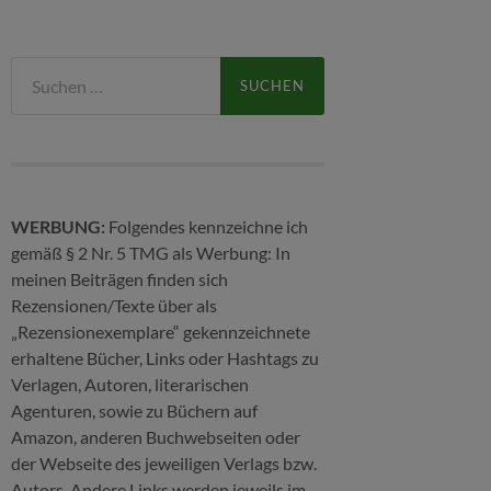
Suchen
nach:
WERBUNG:
Folgendes kennzeichne ich
gemäß § 2 Nr. 5 TMG als Werbung: In
meinen Beiträgen finden sich
Rezensionen/Texte über als
„Rezensionexemplare“ gekennzeichnete
erhaltene Bücher, Links oder Hashtags zu
Verlagen, Autoren, literarischen
Agenturen, sowie zu Büchern auf
Amazon, anderen Buchwebseiten oder
der Webseite des jeweiligen Verlags bzw.
Autors. Andere Links werden jeweils im