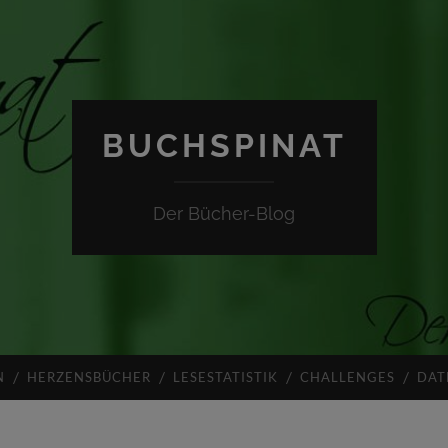
BUCHSPINAT
Der Bücher-Blog
N
HERZENSBÜCHER
LESESTATISTIK
CHALLENGES
DAT