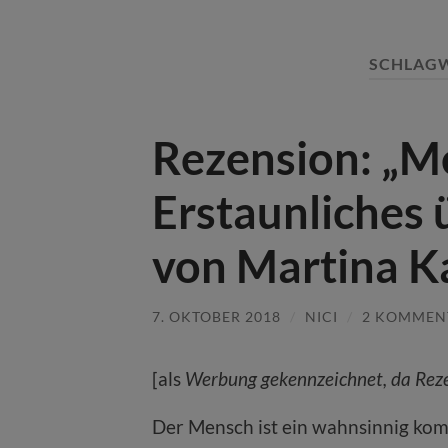
SCHLAG
Rezension: „M
Erstaunliches 
von Martina K
7. OKTOBER 2018
/
NICI
/
2 KOMMEN
[als
Werbung gekennzeichnet, da Rez
Der Mensch ist ein wahnsinnig kom