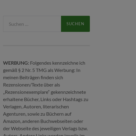
Suchen
nach:
WERBUNG:
Folgendes kennzeichne ich
gemäß § 2 Nr. 5 TMG als Werbung: In
meinen Beiträgen finden sich
Rezensionen/Texte über als
„Rezensionexemplare“ gekennzeichnete
erhaltene Bücher, Links oder Hashtags zu
Verlagen, Autoren, literarischen
Agenturen, sowie zu Büchern auf
Amazon, anderen Buchwebseiten oder
der Webseite des jeweiligen Verlags bzw.
Autors. Andere Links werden jeweils im