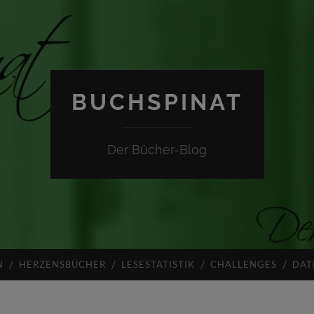
BUCHSPINAT
Der Bücher-Blog
N
HERZENSBÜCHER
LESESTATISTIK
CHALLENGES
DAT