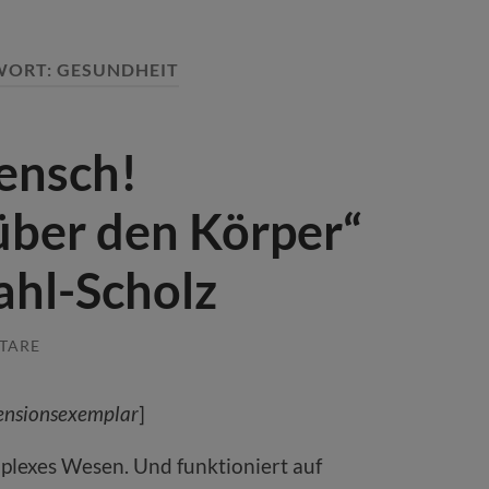
WORT:
GESUNDHEIT
ensch!
über den Körper“
ahl-Scholz
TARE
ensionsexemplar
]
plexes Wesen. Und funktioniert auf