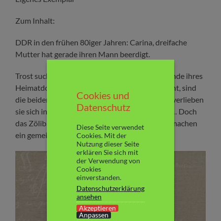
Zum Inhalt:
DDR in den frühen 80iger Jahren: Carina, dreifache
Mutter hat gerade ihren Mann beerdigt.
Trost sucht die junge Frau in der Kirchengemeinde ihres
Heimatdorfes. Als sie Pater Raphael kennenlernt, sind
Cookies und
die beiden sich gleich sympathisch. Doch dann verlieben
Datenschutz
sie sich ineinander und Carina wird schwanger… Doch
das Zölibat und die gesellschaftlichen Hürden machen
Diese Seite verwendet
ein gemeinsames Leben unmöglich…
Cookies. Mit der
Nutzung dieser Seite
erklären Sie sich mit
der Verwendung von
Cookies
einverstanden.
Datenschutzerklärung
ansehen
Akzeptieren
Anpassen