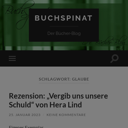
BUCHSPINAT
Der Bücher-Blog
Suchfe
Mobile-
ein-/a
Menü
ein-/ausblenden
SCHLAGWORT:
GLAUBE
Rezension: „Vergib uns unsere
Schuld“ von Hera Lind
25. JANUAR 2023
/
KEINE KOMMENTARE
Eigenes Exemplar