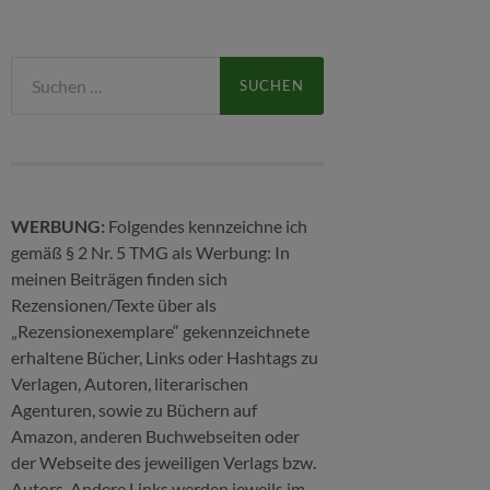
Suchen
nach:
WERBUNG:
Folgendes kennzeichne ich
gemäß § 2 Nr. 5 TMG als Werbung: In
meinen Beiträgen finden sich
Rezensionen/Texte über als
„Rezensionexemplare“ gekennzeichnete
erhaltene Bücher, Links oder Hashtags zu
Verlagen, Autoren, literarischen
Agenturen, sowie zu Büchern auf
Amazon, anderen Buchwebseiten oder
der Webseite des jeweiligen Verlags bzw.
Autors. Andere Links werden jeweils im