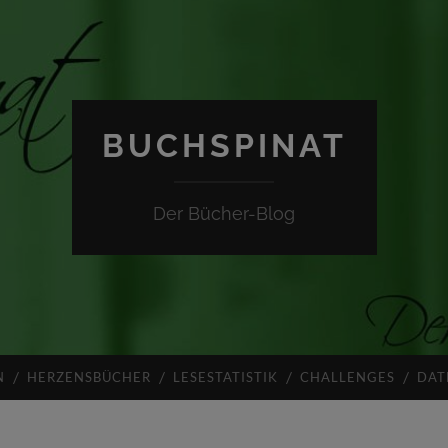
BUCHSPINAT
Der Bücher-Blog
N
HERZENSBÜCHER
LESESTATISTIK
CHALLENGES
DAT