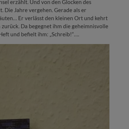
nsel erzählt. Und von den Glocken des
. Die Jahre vergehen. Gerade als er
läuten… Er verlässt den kleinen Ort und kehrt
 zurück. Da begegnet ihm die geheimnisvolle
Heft und befielt ihm: „Schreib!“….