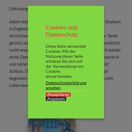
[
Werbung
]
Adam hat sein Leben komplett umgekrempelt. Sein Studium
Cookies und
in England hat er geschmissen und ist – ohne einen
Datenschutz
wirklichen Plan zu haben – nach Hannover zu seiner Tante
gereist, um dort sein Leben neu zu beginnen. Klingt zunächst
Diese Seite verwendet
recht unspektakulär, doch so einfach ist es dann doch wieder
Cookies. Mit der
Nutzung dieser Seite
nicht. Denn Adam ist blind. Und Zeit seines Lebens wurde er
erklären Sie sich mit
von seinen Eltern vor Allem beschützt. Doch damit ist
der Verwendung von
Schluss. Das Abenteuer „selbstbestimmtes Leben“ hat
Cookies
einverstanden.
begonnen und Adam ist gespannt darauf, was genau sein
Datenschutzerklärung
Leben nun für ihn bereit hält…
ansehen
Akzeptieren
Anpassen