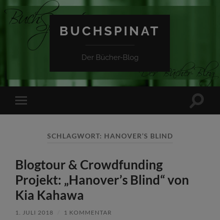
BUCHSPINAT
Der Bücher-Blog
Suchfe
Mobile-
ein-/a
Menü
ein-/ausblenden
SCHLAGWORT:
HANOVER’S BLIND
Blogtour & Crowdfunding
Projekt: „Hanover’s Blind“ von
Kia Kahawa
1. JULI 2018
/
1 KOMMENTAR