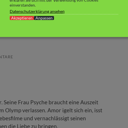
erklären Sie sich mit der Verwendung von Cookies
einverstanden.
lentina Amor. All
Datenschutzerklärung ansehen
Akzeptieren
Anpassen
ve“ von Sarah M.
NTARE
 Seine Frau Psyche braucht eine Auszeit
Olymp verlassen. Amor igelt sich ein, isst
ebesfilme und vernachlässigt seinen
en die Liebe zu bringen.