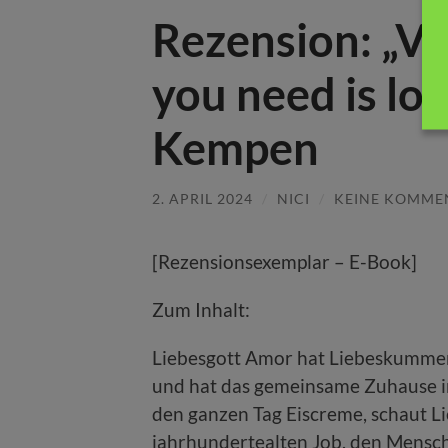
Rezension: „Va
you need is lo
Kempen
2. APRIL 2024
/
NICI
/
KEINE KOMME
[Rezensionsexemplar – E-Book]
Zum Inhalt:
Liebesgott Amor hat Liebeskummer.
und hat das gemeinsame Zuhause im 
den ganzen Tag Eiscreme, schaut Li
jahrhundertealten Job, den Mensch