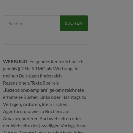
Suchen
nach:
WERBUNG:
Folgendes kennzeichne ich
gemäß § 2 Nr. 5 TMG als Werbung: In
meinen Beiträgen finden sich
Rezensionen/Texte über als
„Rezensionexemplare“ gekennzeichnete
erhaltene Bücher, Links oder Hashtags zu
Verlagen, Autoren, literarischen
Agenturen, sowie zu Büchern auf
Amazon, anderen Buchwebseiten oder
der Webseite des jeweiligen Verlags bzw.
Autors. Andere Links werden jeweils im