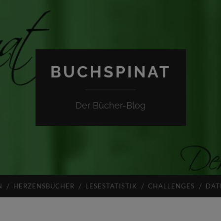
BUCHSPINAT
Der Bücher-Blog
N
HERZENSBÜCHER
LESESTATISTIK
CHALLENGES
DAT