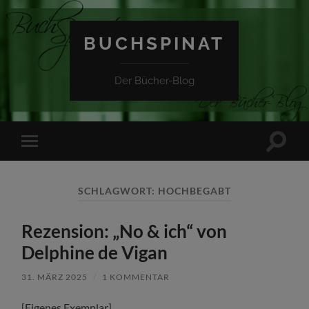
BUCHSPINAT
Der Bücher-Blog
Suchfe
Mobile-
ein-/a
Menü
ein-/ausblenden
SCHLAGWORT:
HOCHBEGABT
Rezension: „No & ich“ von
Delphine de Vigan
31. MÄRZ 2025
/
1 KOMMENTAR
[Eigenes Exemplar]