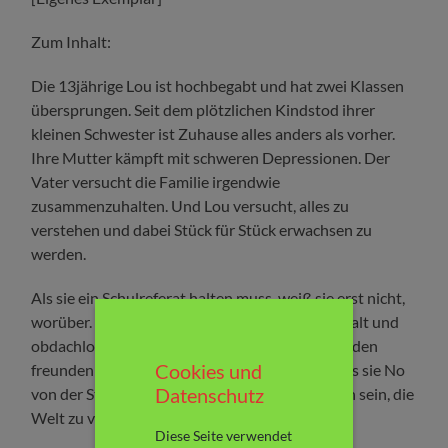
Zum Inhalt:
Die 13jährige Lou ist hochbegabt und hat zwei Klassen
übersprungen. Seit dem plötzlichen Kindstod ihrer
kleinen Schwester ist Zuhause alles anders als vorher.
Ihre Mutter kämpft mit schweren Depressionen. Der
Vater versucht die Familie irgendwie
zusammenzuhalten. Und Lou versucht, alles zu
verstehen und dabei Stück für Stück erwachsen zu
werden.
Als sie ein Schulreferat halten muss, weiß sie erst nicht,
worüber. Doch dann begegnet ihr No. 18 Jahre alt und
obdachlos. Lou ist fasziniert von No und die beiden
Cookies und
freunden sich an. Und dann beschließt Lou, dass sie No
Datenschutz
von der Straße holen will. Es muss doch möglich sein, die
Welt zu verändern…
Diese Seite verwendet