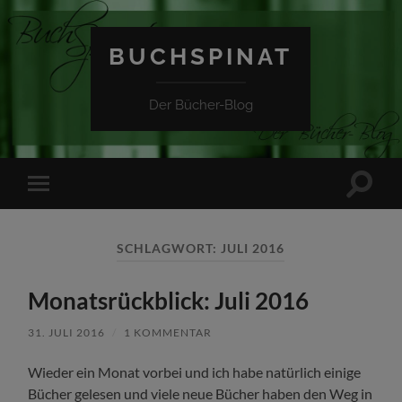
BUCHSPINAT
Der Bücher-Blog
Suchfe
Mobile-
ein-/a
Menü
ein-/ausblenden
SCHLAGWORT:
JULI 2016
Monatsrückblick: Juli 2016
31. JULI 2016
/
1 KOMMENTAR
Wieder ein Monat vorbei und ich habe natürlich einige
Bücher gelesen und viele neue Bücher haben den Weg in