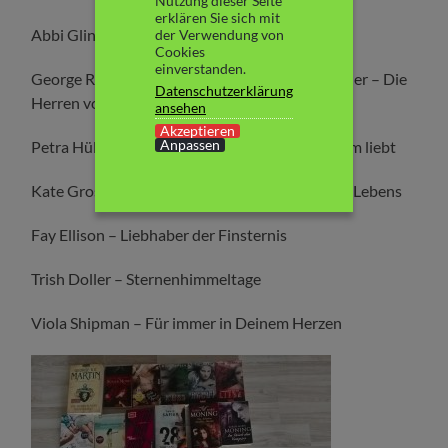
Nutzung dieser Seite
erklären Sie sich mit
Abbi Glines – Ganz nah
der Verwendung von
Cookies
einverstanden.
George R.R. Martine – Das Lied von Eis und Feuer – Die
Datenschutzerklärung
Herren von Winterfell
ansehen
Akzeptieren
Anpassen
Petra Hülsmann – Glück ist, wenn man trotzdem liebt
Kate Gross – Der Zauber meines viel zu kurzen Lebens
Fay Ellison – Liebhaber der Finsternis
Trish Doller – Sternenhimmeltage
Viola Shipman – Für immer in Deinem Herzen