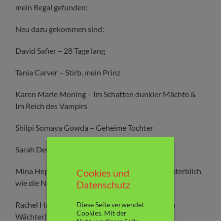
mein Regal gefunden:
Neu dazu gekommen sind:
David Safier – 28 Tage lang
Tania Carver – Stirb, mein Prinz
Karen Marie Moning – Im Schatten dunkler Mächte &
Im Reich des Vampirs
Shilpi Somaya Gowda – Geheime Tochter
Sarah Dessen – The Moon and more
Mina Hepsen – Unsterblich wie die Liebe & Unsterblich
Cookies und
wie die Nacht & Unsterblich wie ein Kuss
Datenschutz
Rachel Hawthorne – Süsser Mond (Die dunklen
Diese Seite verwendet
Cookies. Mit der
Wächter)