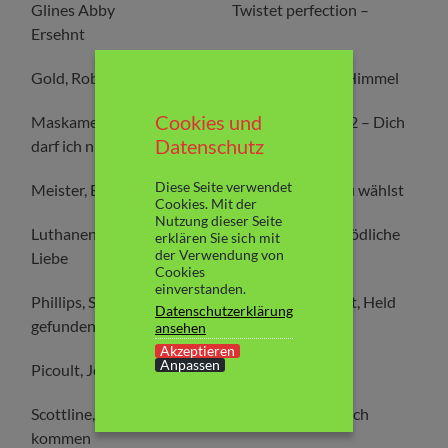
Glines Abby Twistet perfection –
Ersehnt
Gold, Robin Mein Stück vom Himmel
Cookies und
Maskame, Estelle Dark Love Band 2 – Dich
Datenschutz
darf ich nicht finden
Diese Seite verwendet
Meister, Ellen Das Leben, das Du wählst
Cookies. Mit der
Nutzung dieser Seite
Luthanen, S. ; Oikkonen, M. Nymphs 1.2 – Tödliche
erklären Sie sich mit
der Verwendung von
Liebe
Cookies
einverstanden.
Phillips, Susan Elizabeth Cottage gesucht, Held
Datenschutzerklärung
gefunden
ansehen
Akzeptieren
Anpassen
Picoult, Jodi Zerbrechlich
Scottline, Lisa Niemand sieht mich
kommen