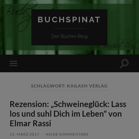
BUCHSPINAT
Der Bücher-Blog
Suchfe
Mobile-
ein-/a
Menü
ein-/ausblenden
SCHLAGWORT:
KAILASH VERLAG
Rezension: „Schweineglück: Lass
los und suhl Dich im Leben“ von
Elmar Rassi
15. MÄRZ 2017
/
KEINE KOMMENTARE