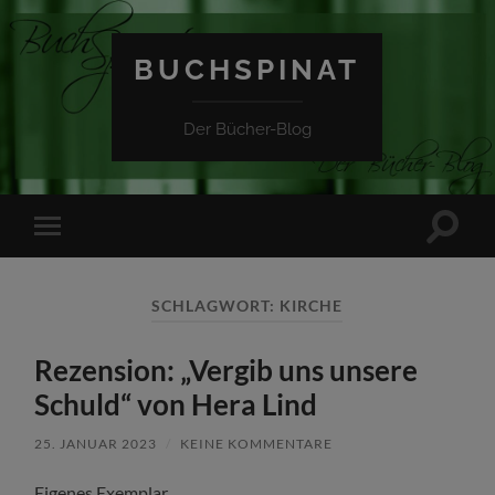
BUCHSPINAT
Der Bücher-Blog
Suchfe
Mobile-
ein-/a
Menü
ein-/ausblenden
SCHLAGWORT:
KIRCHE
Rezension: „Vergib uns unsere
Schuld“ von Hera Lind
25. JANUAR 2023
/
KEINE KOMMENTARE
Eigenes Exemplar