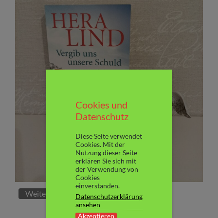
Cookies und
Datenschutz
Diese Seite verwendet
Cookies. Mit der
Nutzung dieser Seite
erklären Sie sich mit
der Verwendung von
Cookies
einverstanden.
Weiterlesen
Datenschutzerklärung
ansehen
Akzeptieren