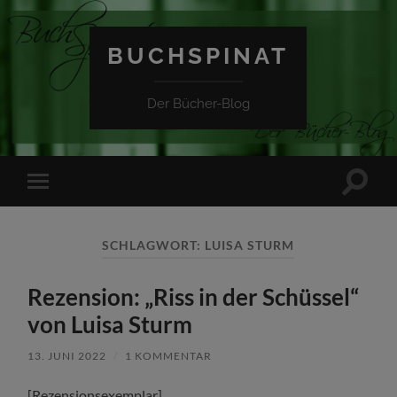
BUCHSPINAT
Der Bücher-Blog
Suchfe
Mobile-
ein-/a
Menü
ein-/ausblenden
SCHLAGWORT:
LUISA STURM
Rezension: „Riss in der Schüssel“
von Luisa Sturm
13. JUNI 2022
/
1 KOMMENTAR
[Rezensionsexemplar]