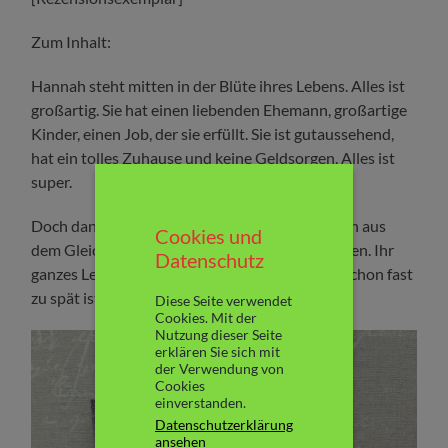
Zum Inhalt:
Hannah steht mitten in der Blüte ihres Lebens. Alles ist
großartig. Sie hat einen liebenden Ehemann, großartige
Kinder, einen Job, der sie erfüllt. Sie ist gutaussehend,
hat ein tolles Zuhause und keine Geldsorgen. Alles ist
super.
Doch dann geschieht etwas, das sie vollkommen aus
Cookies und
dem Gleichgewicht bringt. Alles stürzt zusammen. Ihr
Datenschutz
ganzes Leben. Ihr ganzes Sein. Und erst, als es schon fast
zu spät ist, wendet sich das Blatt…
Diese Seite verwendet
Cookies. Mit der
Nutzung dieser Seite
erklären Sie sich mit
der Verwendung von
Cookies
einverstanden.
Datenschutzerklärung
ansehen