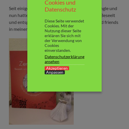
Cookies und
Seit einiger Zeit interessiere ich mich für Zentangle und
Datenschutz
nun hatte ich vor einiger Zeit das „Zentangle – Beseelt
Diese Seite verwendet
und entspannt zeichnen“ von Beate Winkler and friends
Cookies. Mit der
in meinem Postfach.
Nutzung dieser Seite
erklären Sie sich mit
der Verwendung von
Cookies
einverstanden.
Datenschutzerklärung
ansehen
Akzeptieren
Anpassen