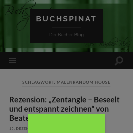
BUCHSPINAT
Der Bücher-Blog
Suchfe
Mobile-
ein-/a
Menü
ein-/ausblenden
SCHLAGWORT:
MALENRANDOM HOUSE
Rezension: „Zentangle – Beseelt
und entspannt zeichnen“ von
Beate Winkerl and friends
15. DEZEMBER 2017
/
KEINE KOMMENTARE