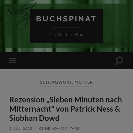
BUCHSPINAT
Der Bücher-Blog
Suchfe
Mobile-
ein-/a
Menü
ein-/ausblenden
SCHLAGWORT:
MUTTER
Rezension „Sieben Minuten nach
Mitternacht“ von Patrick Ness &
Siobhan Dowd
5. JULI 2025
/
KEINE KOMMENTARE