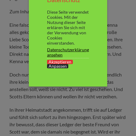
Zum Inhalt:
Diese Seite verwendet
Cookies. Mit der
Nutzung dieser Seite
Eine falsche Entscheidung in ihrem Leben hat Kenna
erklären Sie sich mit
alles gekostet, was ihr lieb und teuer war: ihre große
der Verwendung von
Cookies
Liebe Scott kam durch ihr Verschulden ums Leben. Ihre
einverstanden.
kleine Tochter Diem hat sie noch nicht einmal gesehen.
Datenschutzerklärung
Direkt nach ihrer Geburt kam sie zu Scotts Eltern. Und
ansehen
Kenna verlor das Sorgerecht.
Akzeptieren
Anpassen
Doch nun ist Kenna entlassen worden und will endlich
ihre kleine Tochter kennenlernen. Doch wie sie das
anstellen soll, weiß sie nicht. Zu viel ist geschehen. Und
Scotts Eltern können und wollen ihr nicht verzeihen.
In ihrer Heimatstadt angekommen, trifft sie auf Ledger
und fühlt sich sofort zu ihm hingezogen. Erst später wird
ihr bewusst, dass dieser Ledger der beste Freund von
Scott war, dem sie damals nie begegnet ist. Wird er ihr