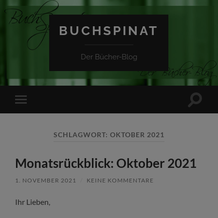
BUCHSPINAT
Der Bücher-Blog
Suchfe
Mobile-
ein-/a
Menü
ein-/ausblenden
SCHLAGWORT:
OKTOBER 2021
Monatsrückblick: Oktober 2021
1. NOVEMBER 2021
/
KEINE KOMMENTARE
Ihr Lieben,