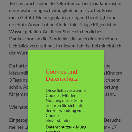
Jetzt ist auch schon der Oktober vorbei. Das Jahr rast in
einer wahnsinngeschwindigkeit an mir vorbei. So ist
mein Gefühl. Meine geplante, dringend benötigte und
ersehnte Auszeit ohne Kinder inkl. 4 Tage Rügen ist ins
Wasser gefallen. An dieser Stelle ein herzliches
Dankeschön an die Pandemie, die auch diesen kleinen
Lichtblick vereitelt hat. In diesem Jahr ist bei mir einfach
der Wurm drin. *
seufz
*
Da hatte ich dolle dran zu knabbern. Naja, ich habe
Cookies und
letztendlich umdisponiert und bin dann mit den Kindern
Datenschutz
3 Tage nach Kühlungsborn gefahren, Das war auch sehr
schön. Aber eben keine Me-Time ohne Verantwortung
Diese Seite verwendet
für jemand anderen. Naja vielleicht im nächsten Jahr…
Cookies. Mit der
Nutzung dieser Seite
erklären Sie sich mit
Wie habt Ihr die Herbstferien verbracht?
der Verwendung von
Cookies
Eingezogen sind bei mir im Oktober dank eines Besuchs
einverstanden.
meines Lieblingsantiquariats jede Menge Bücher – 17
Datenschutzerklärung
ansehen