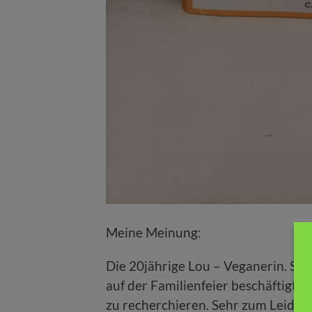
Meine Meinung:
Die 20jährige Lou – Veganerin. Stud
auf der Familienfeier beschäftigt s
zu recherchieren. Sehr zum Leidwes