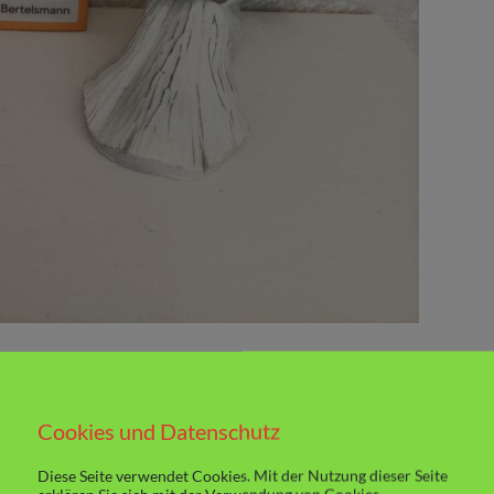
entin. Rebellisch und neugierig. Der Eklat
Cookies und Datenschutz
ie sehr und sie beginnt Fragen zu stellen und
Diese Seite verwendet Cookies. Mit der Nutzung dieser Seite
en ihrer Urgroßeltern, die am liebsten alles