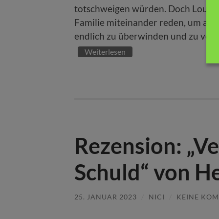
totschweigen würden. Doch Lou läs
Familie miteinander reden, um all 
endlich zu überwinden und zu verar
Weiterlesen
Rezension: „Ve
Schuld“ von He
25. JANUAR 2023
/
NICI
/
KEINE KO