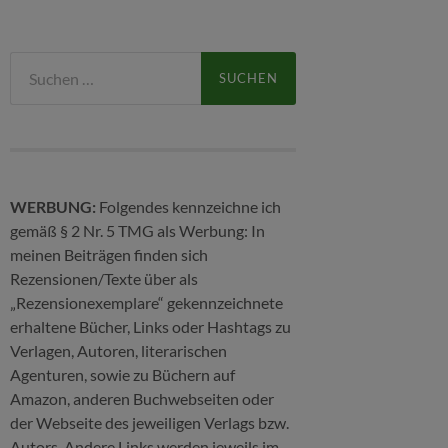
Suchen
nach:
WERBUNG:
Folgendes kennzeichne ich
gemäß § 2 Nr. 5 TMG als Werbung: In
meinen Beiträgen finden sich
Rezensionen/Texte über als
„Rezensionexemplare“ gekennzeichnete
erhaltene Bücher, Links oder Hashtags zu
Verlagen, Autoren, literarischen
Agenturen, sowie zu Büchern auf
Amazon, anderen Buchwebseiten oder
der Webseite des jeweiligen Verlags bzw.
Autors. Andere Links werden jeweils im