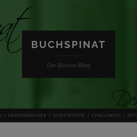
BUCHSPINAT
Der Bücher-Blog
N
HERZENSBÜCHER
LESESTATISTIK
CHALLENGES
DAT