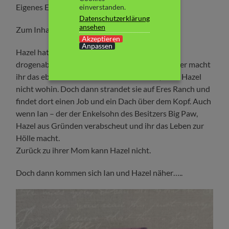
Eigenes Exemplar
einverstanden.
Datenschutzerklärung
ansehen
Zum Inhalt:
Akzeptieren
Anpassen
Hazel hat ein hartes Leben. Ihre Mutter ist
drogenabhängig. Der Lebensgefährt ihrer Mutter macht
ihr das eben zur Hölle. Als er sie rauswirft, weiß Hazel
nicht wohin. Doch dann strandet sie auf Eres Ranch und
findet dort einen Job und ein Dach über dem Kopf. Auch
wenn Ian – der der Enkelsohn des Besitzers Big Paw,
Hazel aus Gründen verabscheut und ihr das Leben zur
Hölle macht.
Zurück zu ihrer Mom kann Hazel nicht.
Doch dann kommen sich Ian und Hazel näher…..