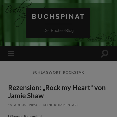
BUCHSPINAT
Der Bücher-Blog
Suchfe
Mobile-
ein-/a
Menü
ein-/ausblenden
SCHLAGWORT:
ROCKSTAR
Rezension: „Rock my Heart“ von
Jamie Shaw
15. AUGUST 2024
/
KEINE KOMMENTARE
[Eigenes Exemplar]