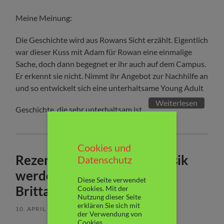
Meine Meinung:
Die Geschichte wird aus Rowans Sicht erzählt. Eigentlich
war dieser Kuss mit Adam für Rowan eine einmalige
Sache, doch dann begegnet er ihr auch auf dem Campus.
Er erkennt sie nicht. Nimmt ihr Angebot zur Nachhilfe an
und so entwickelt sich eine unterhaltsame Young Adult
Weiterlesen
Geschichte, die sehr unterhaltsam ist.
Cookies und
Rezension: „Denn ohne Musik
Datenschutz
werden wir ertrinken“ von
Diese Seite verwendet
Brittainy C. Cherry
Cookies. Mit der
Nutzung dieser Seite
erklären Sie sich mit
10. APRIL 2023
/
KEINE KOMMENTARE
der Verwendung von
Cookies