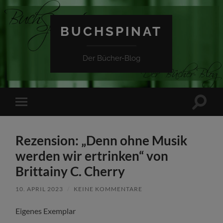
BUCHSPINAT
Der Bücher-Blog
Suchfe
Mobile-
ein-/a
Menü
ein-/ausblenden
Rezension: „Denn ohne Musik
werden wir ertrinken“ von
Brittainy C. Cherry
10. APRIL 2023
/
KEINE KOMMENTARE
Eigenes Exemplar