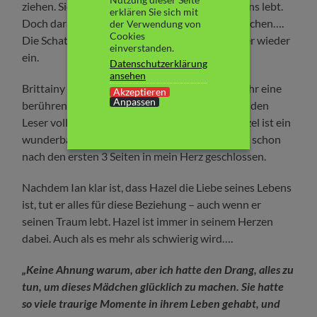
ziehen. Sie weiß, dass er den Traum seines Lebens lebt.
erklären Sie sich mit
Doch daran droht ihre Beziehung fast zu zerbrechen….
der Verwendung von
Cookies
Die Schatten der Vergangenheit holen sie immer wieder
einverstanden.
ein.
Datenschutzerklärung
ansehen
Brittainy C. Cherry gelingt es wieder einmal mehr eine
Akzeptieren
Anpassen
berührende Liebesgeschichte zu schreiben und den
Leser vollkommen in den Bann zu schlagen. Hazel ist ein
wunderbares Mädchen, ich glaube, ich hatte sie schon
nach den ersten 3 Seiten in mein Herz geschlossen.
Nachdem Ian klar ist, dass Hazel die Liebe seines Lebens
ist, tut er alles für diese Beziehung – auch wenn er
seinen Traum lebt. Hazel ist immer in seinem Herzen
dabei. Auch als es mehr als schwierig wird….
„Keine Ahnung warum, aber ich hatte den Drang, alles zu
tun, um dieses Mädchen glücklich zu machen. Sie hatte
so viele traurige Momente in ihrem Leben gehabt, und