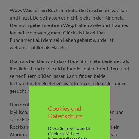
Wow. Was für ein Buch. Ich liebe die Geschichte von Ian
und Hazel. Beide hatten es nicht leicht in der Kindheit.
Dennoch gehen sie ihren Weg. Haben Ziele und Träume.
Ian hatte ein wenig mehr Glück als Hazel. Das
Fundament auf dem sein Leben gebaut wurde, ist
weitaus stabiler als Hazels’s.
Doch als Ian klar wird, dass Hazel ihm mehr bedeutet, als
ihm lieb ist und er sie nicht für die Fehler ihrer Eltern und
seiner Eltern büßen lassen kann, finden beide
ineinander den Seelenverwandten, nach dem sie immer
gesucht haben.
Nun denkt man, jetzt ist alles gut und das Leben
Cookies und
idyllisch. Doch so leicht ist es dann doch nicht. Ian und
Datenschutz
seine Freunde werden entdeckt und kommen als
Rockband große aus. Sie gehen auf Tour, nehmen ein
Diese Seite verwendet
Cookies. Mit der
Album auf. Weit weg von der Ranch. Hazel lässt Ian
Nutzung dieser Seite