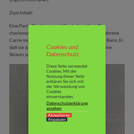
Zum Inhalt:
Eine Party. Dort begegnet Carrie Jonathan. Der
charismatische Mann zieht die junge und unerfahrene
Carrie innerhalb weniger Augenblicke in seinen Bann. Er
Cookies und
lädt sie zu sich ein. Für den nächsten Tag. Um seine
Datenschutz
Sklavin zu werden. Carrie willigt ein….
Diese Seite verwendet
Cookies. Mit der
Nutzung dieser Seite
erklären Sie sich mit
der Verwendung von
Cookies
einverstanden.
Datenschutzerklärung
ansehen
Akzeptieren
Anpassen