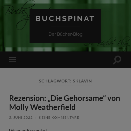
BUCHSPINAT
Der Bücher-Blog
Suchfe
Mobile-
ein-/a
Menü
ein-/ausblenden
SCHLAGWORT:
SKLAVIN
Rezension: „Die Gehorsame“ von
Molly Weatherfield
5. JUNI 2022
/
KEINE KOMMENTARE
[Eigenes Exemplar]