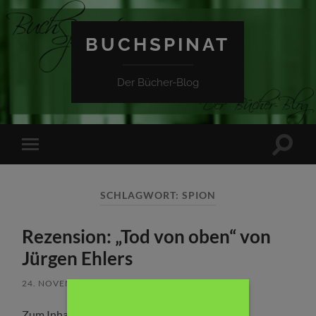
BUCHSPINAT
Der Bücher-Blog
Suchfe
Mobile-
ein-/a
Menü
ein-/ausblenden
SCHLAGWORT:
SPION
Rezension: „Tod von oben“ von
Jürgen Ehlers
24. NOVEMBER 2017
/
KEINE KOMMENTARE
Zum Inhalt: