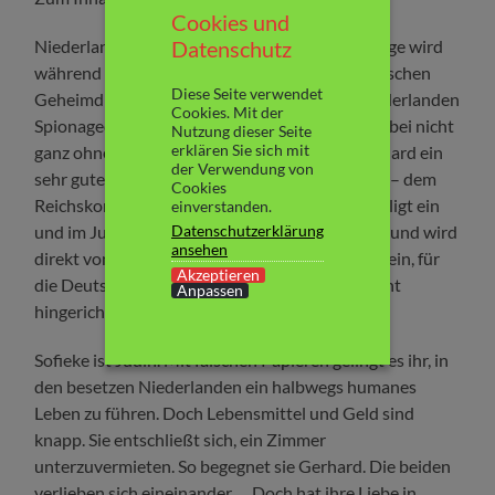
Cookies und
Datenschutz
Niederlande 1941: Der deutsche Gerhard Prange wird
während seines Studiums in England vom englischen
Diese Seite verwendet
Geheimdienst angeworben und soll in den Niederlanden
Cookies. Mit der
Spionagedienste leisten. Die Engländer sind dabei nicht
Nutzung dieser Seite
erklären Sie sich mit
ganz ohne Hintergedanken. Schließlich ist Gerhard ein
der Verwendung von
sehr guter Bekannter von Arthur Seyß-Inquart – dem
Cookies
Reichskommissar der Niederlande. Gerhard willigt ein
einverstanden.
Datenschutzerklärung
und im Juli 1941 landet er in den Niederlanden und wird
ansehen
direkt von der Polizei festgenommen. Er willigt ein, für
Akzeptieren
die Deutschen Doppelagent zu werden, um nicht
Anpassen
hingerichtet zu werden.
Sofieke ist Jüdin. Mit falschen Papieren gelingt es ihr, in
den besetzen Niederlanden ein halbwegs humanes
Leben zu führen. Doch Lebensmittel und Geld sind
knapp. Sie entschließt sich, ein Zimmer
unterzuvermieten. So begegnet sie Gerhard. Die beiden
verlieben sich eineinander…. Doch hat ihre Liebe in