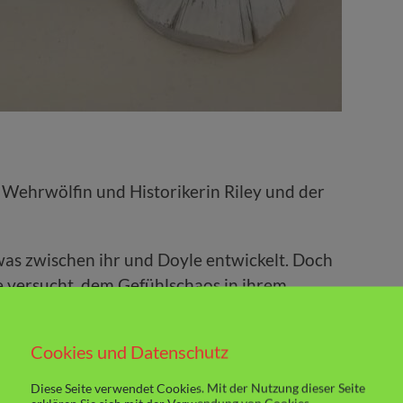
n Wehrwölfin und Historikerin Riley und der
etwas zwischen ihr und Doyle entwickelt. Doch
ie versucht, dem Gefühlschaos in ihrem
e mit Doyle im Bett landet. Doch schnell wird
 ihm nicht stillen wird.
Cookies und Datenschutz
as entwickelt, ist Doyle schnell klar. Auch
Diese Seite verwendet Cookies. Mit der Nutzung dieser Seite