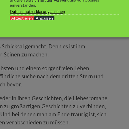
 ihrer Art immer wieder gehörig auf die
erklären Sie sich mit der Verwendung von Cookies
einverstanden.
eran lassen will er sie nicht. Zu sehr wird
Datenschutzerklärung ansehen
chlicher Tod schmerzen, wenn sie
Akzeptieren
Anpassen
n muss. Ohne sie. Bis in alle Ewigkeit. Das
Schicksal gemacht. Denn es ist ihm
r Seinen zu machen.
iebsten und einem sorgenfreien Leben
fährliche suche nach dem dritten Stern und
ch bevor.
eder in ihren Geschichten, die Liebesromane
n zu großartigen Geschichten zu verbinden,
 Und bei denen man am Ende traurig ist, sich
en verabschieden zu müssen.