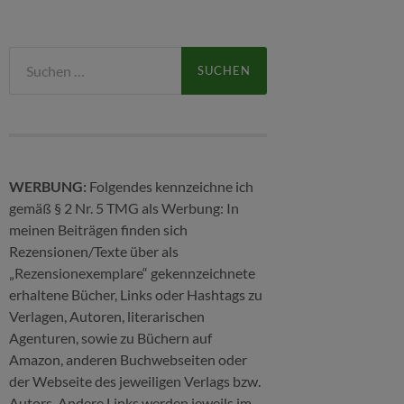
Suchen
nach:
WERBUNG:
Folgendes kennzeichne ich
gemäß § 2 Nr. 5 TMG als Werbung: In
meinen Beiträgen finden sich
Rezensionen/Texte über als
„Rezensionexemplare“ gekennzeichnete
erhaltene Bücher, Links oder Hashtags zu
Verlagen, Autoren, literarischen
Agenturen, sowie zu Büchern auf
Amazon, anderen Buchwebseiten oder
der Webseite des jeweiligen Verlags bzw.
Autors. Andere Links werden jeweils im