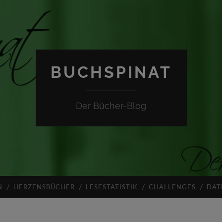
BUCHSPINAT
Der Bücher-Blog
N
HERZENSBÜCHER
LESESTATISTIK
CHALLENGES
DAT