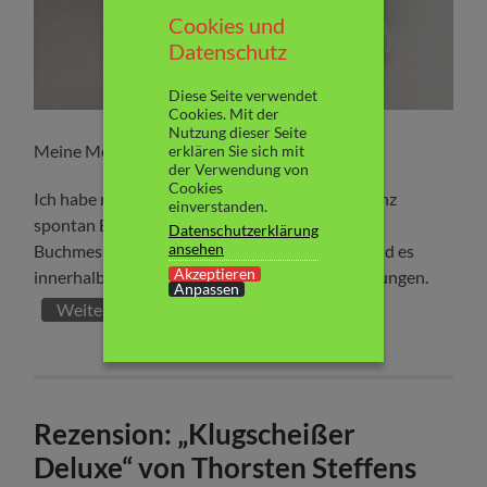
Cookies und
Datenschutz
Diese Seite verwendet
Cookies. Mit der
Nutzung dieser Seite
Meine Meinung:
erklären Sie sich mit
der Verwendung von
Cookies
Ich habe mir „So leise wie ein Sommerregen“ ganz
einverstanden.
spontan Ende August auf der Braunschweiger
Datenschutzerklärung
ansehen
Buchmesse Leseflair bei der Autorin gekauft und es
Akzeptieren
innerhalb von wenigen Tagen geradezu verschlungen.
Anpassen
Weiterlesen
Rezension: „Klugscheißer
Deluxe“ von Thorsten Steffens