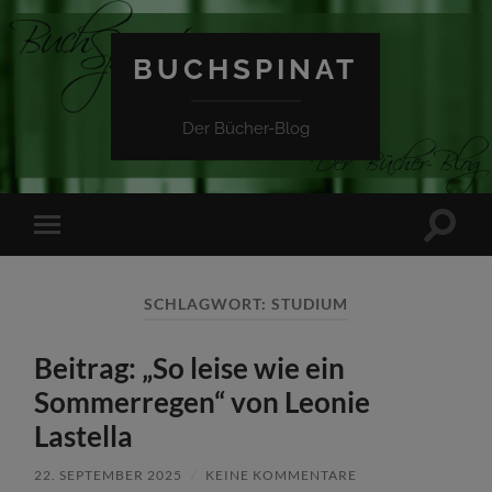
BUCHSPINAT
Der Bücher-Blog
Suchfe
Mobile-
ein-/a
Menü
ein-/ausblenden
SCHLAGWORT:
STUDIUM
Beitrag: „So leise wie ein
Sommerregen“ von Leonie
Lastella
22. SEPTEMBER 2025
/
KEINE KOMMENTARE