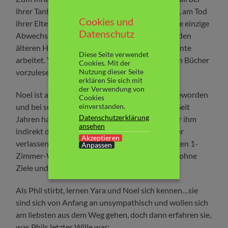
ihrer Tante in Hamburg und gibt sich die Schuld, am Tod
Cookies und
ihrer Eltern. Jeder Tag plätschert vor sich hin, die einzige
Datenschutz
Abwechslung ist ihr Besuch bei Phil, einem blinden
älteren Herrn im Seniorenheim, in dem Yaras Tante
Diese Seite verwendet
arbeitet. Yara besucht ihn fast jeden Tag, um ihm Bücher
Cookies. Mit der
Nutzung dieser Seite
vorzulesen. Doch dann stirbt Phil…
erklären Sie sich mit
der Verwendung von
Noel ist als Kind von seiner Mutter verlassen geworden
Cookies
einverstanden.
und bei seinem Großvater Phil aufgewachsen. Seit
Datenschutzerklärung
Jahren hat Noel sich von Phil distanziert, weil er ihm
ansehen
indirekt die Schuld daran gibt, von seiner Mutter
Akzeptieren
verlassen worden zu sein. Er lebt in einer winzigen 1-
Anpassen
Zimmer-Wohnung und jobbt bei McDonalds – ohne
Ziele und Perspektiven…
Als Phil stirbt, lernen Yara und Noel sich kennen…sie
sind sich von Anfang an unsympathisch und wollen sich
am liebsten aus dem Weg gehen, doch dann erfahren sie,
was Phils letzter Wille war: