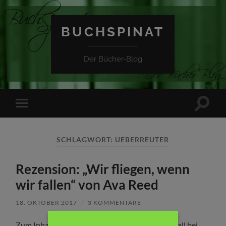
BUCHSPINAT
Der Bücher-Blog
Suchfe
Mobile-
ein-/a
Menü
ein-/ausblenden
SCHLAGWORT:
UEBERREUTER
Rezension: „Wir fliegen, wenn
wir fallen“ von Ava Reed
18. OKTOBER 2017
/
3 KOMMENTARE
Zum Inhalt: Yara lebt seit einem tragischen Unfall bei