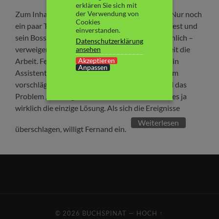
erklären Sie sich mit
der Verwendung von
Zum Inhalt: Oberelf Fernand ist völlig genervt. Nur noch
Cookies
ein paar Tage bis zum diesjährigen Weihnachtsfest und
einverstanden.
sein Boss – der Weihnachtsmann höchstpersönlich –
Datenschutzerklärung
verweigert aufgrund persönlicher Unpässlichkeit die
ansehen
Akzeptieren
Arbeit. Fernand ist verzweifelt und sauer. Als sein
Anpassen
Assistent Perus ihm eine Lösung für das Problem
vorschlägt, ist Fernand zuerst schockiert: Er soll das
Problem „beseitigen“ lassen. Doch vielleicht ist es ja
wirklich die einzige Lösung. Als sich die Ereignisse
Weiterlesen
überschlagen, willigt Fernand ein.
© 2026
BUCHSPINAT
—
HOCH ↑