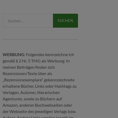
Suchen
nach:
WERBUNG:
Folgendes kennzeichne ich
gemäß § 2 Nr. 5 TMG als Werbung: In
meinen Beiträgen finden sich
Rezensionen/Texte über als
„Rezensionexemplare“ gekennzeichnete
erhaltene Bücher, Links oder Hashtags zu
Verlagen, Autoren, literarischen
Agenturen, sowie zu Büchern auf
Amazon, anderen Buchwebseiten oder
der Webseite des jeweiligen Verlags bzw.
Autors. Andere Links werden jeweils im