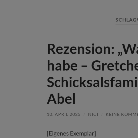
SCHLAG
Rezension: „Wa
habe – Gretch
Schicksalsfami
Abel
10. APRIL 2025
/
NICI
/
KEINE KOMM
[Eigenes Exemplar]