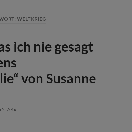
WORT:
WELTKRIEG
s ich nie gesagt
ens
lie“ von Susanne
ENTARE