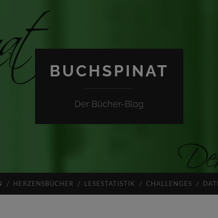
BUCHSPINAT
Der Bücher-Blog
N
HERZENSBÜCHER
LESESTATISTIK
CHALLENGES
DAT