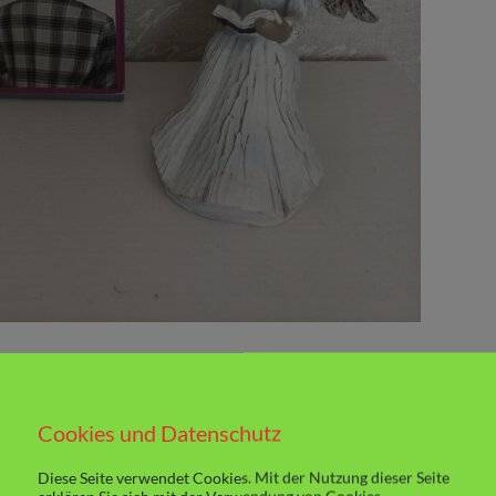
igen Monaten ja schon der erste Band „Stay
che Liebe“, bei der wir das Leben von Toms
ührt und begeistert und nun habe ich den
Cookies und Datenschutz
Weiterlesen
n.
Diese Seite verwendet Cookies. Mit der Nutzung dieser Seite