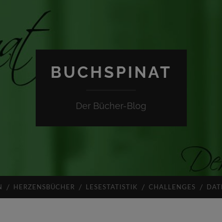
BUCHSPINAT
Der Bücher-Blog
N
HERZENSBÜCHER
LESESTATISTIK
CHALLENGES
DAT