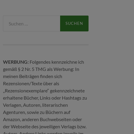
Suchen
nach:
WERBUNG:
Folgendes kennzeichne ich
gemäß § 2 Nr. 5 TMG als Werbung: In
meinen Beiträgen finden sich
Rezensionen/Texte über als
„Rezensionexemplare“ gekennzeichnete
erhaltene Bücher, Links oder Hashtags zu
Verlagen, Autoren, literarischen
Agenturen, sowie zu Büchern auf
Amazon, anderen Buchwebseiten oder
der Webseite des jeweiligen Verlags bzw.
Autors. Andere Links werden jeweils im