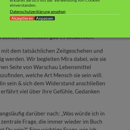
erklären Sie sich mit der Verwendung von Cookies
h kennenlernen dürfen, haben tatsächlich zu
einverstanden.
Datenschutzerklärung ansehen
ordechaj Anielewicz – der Anführer der
Akzeptieren
Anpassen
ir und Janusz Korczak, der lieber mit
den Tod gegangen ist, als sein eigenes
rückten“ Rubinstein gab es tatsächlich.
n mit dem tatsächlichen Zeitgeschehen und
ig werden. Wir begleiten Mira dabei, wie sie
chen Seite von Warschau Lebensmittel
zufinden, welche Art Mensch sie sein will.
ldin sein & sich dem Widerstand anschließen
erfährt viel über ihre Gefühle, Gedanken
ngsläufig darüber nach: „Was würde ich in
e zentrale Frage, die immer wieder im Buch
st Du sein?“ Eine wichtige Frage, wie ich