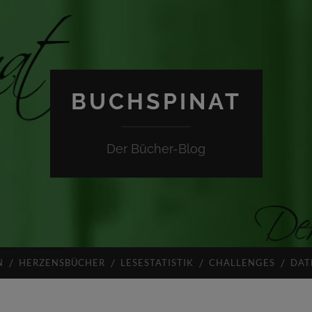
BUCHSPINAT
Der Bücher-Blog
N
HERZENSBÜCHER
LESESTATISTIK
CHALLENGES
DAT