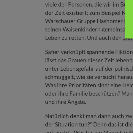
viele der Personen, die wir im Buc
der Zeit existiert: zum Beispiel M
Warschauer Gruppe Hashomer Hatza
seinen Waisenkindern gemeinsam in 
Leben zu retten. Und auch den „ver
Safier verknüpft spannende Fiktio
lässt das Grauen dieser Zeit lebend
unter Lebensgefahr auf der polnis
schmuggelt, wie sie versucht heraus
Was ihre Prioritäten sind: eine He
oder ihre Familie beschützen? Man 
und ihre Ängste.
Natürlich denkt man dann auch zwa
der Situation tun?“ Denn das ist di
auftaucht: „Was für ein Mensch will