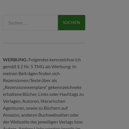
Suchen
nach:
WERBUNG:
Folgendes kennzeichne ich
gemäß § 2 Nr. 5 TMG als Werbung: In
meinen Beiträgen finden sich
Rezensionen/Texte über als
„Rezensionexemplare“ gekennzeichnete
erhaltene Bücher, Links oder Hashtags zu
Verlagen, Autoren, literarischen
Agenturen, sowie zu Büchern auf
Amazon, anderen Buchwebseiten oder
der Webseite des jeweiligen Verlags bzw.
Autors. Andere Links werden jeweils im