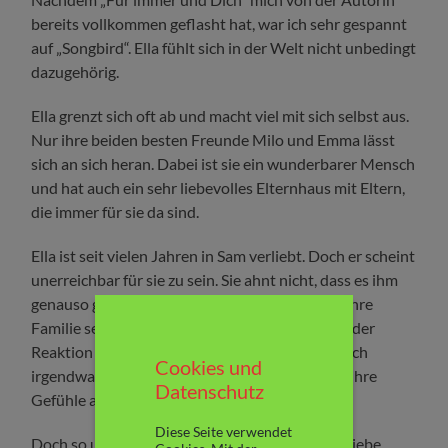
bereits vollkommen geflasht hat, war ich sehr gespannt
auf „Songbird“. Ella fühlt sich in der Welt nicht unbedingt
dazugehörig.
Ella grenzt sich oft ab und macht viel mit sich selbst aus.
Nur ihre beiden besten Freunde Milo und Emma lässt
sich an sich heran. Dabei ist sie ein wunderbarer Mensch
und hat auch ein sehr liebevolles Elternhaus mit Eltern,
die immer für sie da sind.
Ella ist seit vielen Jahren in Sam verliebt. Doch er scheint
unerreichbar für sie zu sein. Sie ahnt nicht, dass es ihm
genauso geht. Und er sich nur zurückhält, weil ihre
Familie seine Ersatzfamilie ist und er Angst vor der
Reaktion ihrer Eltern und ihres Bruders hat. Doch
Cookies und
irgendwann kommen beiden nicht mehr gegen ihre
Datenschutz
Gefühle an.
Diese Seite verwendet
Doch so unbeschwert, wie man sich die große Liebe