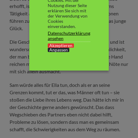
Cookies. Mit der
Nutzung dieser Seite
erhofft, ist es dann nicht. Ganz im Gegenteil. Sams
erklären Sie sich mit
Tätigkeit an Ellas Schule und Sams private Dämonen
der Verwendung von
führen zu großen Schwierigkeiten und trüben das junge
Cookies
einverstanden.
Glück.
Datenschutzerklärung
ansehen
Die Geschichte wird aus Ellas Sicht geschrieben und ist
Akzeptieren
wunderschön. Ella ist eine faszinierende Persönlichkeit,
Anpassen
der man beim Lesen immer mal wieder gerne die Hand
reichen möchte, damit sie nicht alle Sorgen und Nöte nur
mit sich allein ausmacht.
Sam würde alles für Ella tun, doch als er an seine
Grenzen kommt, tut er das, was Männer oft tun – sie
stoßen die Liebe ihres Lebens weg. Das hätte ich mir in
der Geschichte gerne anders gewünscht. Das dass
Wegschieben des Partners eben nicht dabei hilft,
Probleme zu lösen, sondern dass man es gemeinsam
schafft, die Schwierigkeiten aus dem Weg zu räumen.