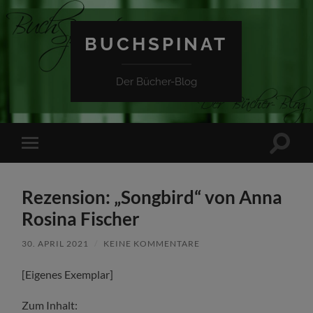
BUCHSPINAT
Der Bücher-Blog
Suchfe
Mobile-
ein-/a
Menü
ein-/ausblenden
Rezension: „Songbird“ von Anna
Rosina Fischer
30. APRIL 2021
/
KEINE KOMMENTARE
[Eigenes Exemplar]
Zum Inhalt: