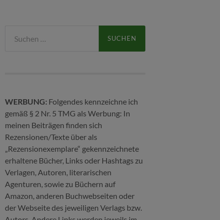
Suchen
nach:
WERBUNG:
Folgendes kennzeichne ich
gemäß § 2 Nr. 5 TMG als Werbung: In
meinen Beiträgen finden sich
Rezensionen/Texte über als
„Rezensionexemplare“ gekennzeichnete
erhaltene Bücher, Links oder Hashtags zu
Verlagen, Autoren, literarischen
Agenturen, sowie zu Büchern auf
Amazon, anderen Buchwebseiten oder
der Webseite des jeweiligen Verlags bzw.
Autors. Andere Links werden jeweils im