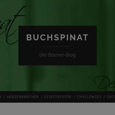
BUCHSPINAT
Der Bücher-Blog
N
HERZENSBÜCHER
LESESTATISTIK
CHALLENGES
DAT