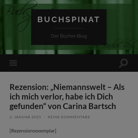
BUCHSPINAT
Der Bücher-Blog
Suchfe
Mobile-
ein-/a
Menü
ein-/ausblenden
Rezension: „Niemannswelt – Als
ich mich verlor, habe ich Dich
gefunden“ von Carina Bartsch
2. JANUAR 2025
/
KEINE KOMMENTARE
[Rezensionsexemplar]