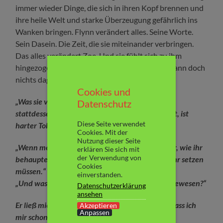
immer wieder Dinge, die sich in ihren Kopf brennen und
ihre heile Welt und starke Überzeugung gefährlich ins
Wanken bringen. Flynn verändert alles. Seine Worte.
Sein Dasein. Die Zeit, die sie miteinander verbringen.
Das alles verändert Zoe. Und sie fühlt sich zu ihm
hingezogen. Immer stärker spürt sie das. Und kann doch
nichts dagegen tun.
Cookies und
„Was sie verlangen, ist harter Tobak“, sage ich
Datenschutz
stattdessen. „Nein Zoe. Was ihr mir hier zumutet, ist
Diese Seite verwendet
harter Tobak“ – Seite 193
Cookies. Mit der
Nutzung dieser Seite
„Wenn mein Geschlecht wirklich so grausam war, wie ihr
erklären Sie sich mit
der Verwendung von
behauptet, dann hättet ihr Euch anders zur Wehr setzen
Cookies
müssen.“
einverstanden.
„Und was wäre eine angemessene Gegenwehr gewesen?“
Datenschutzerklärung
ansehen
Er ließ mich lange auf eine Antwort warten, so dass ich
Akzeptieren
Anpassen
mir schon fast sicher war, er hätte keine.