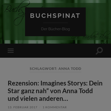
BUCHSPINAT
Der Bücher-Blog
Suchfe
Mobile-
ein-/a
Menü
ein-/ausblenden
SCHLAGWORT:
ANNA TODD
Rezension: Imagines Storys: Dein
Star ganz nah“ von Anna Todd
und vielen anderen…
13. FEBRUAR 2017
/
1 KOMMENTAR