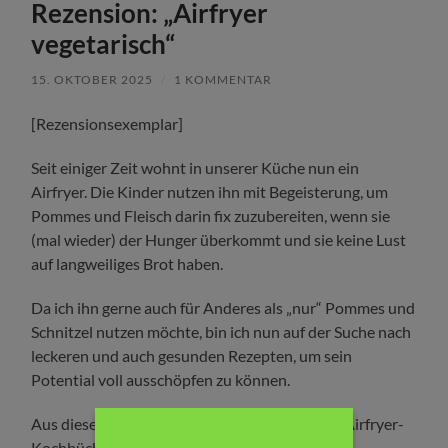
Rezension: „Airfryer
vegetarisch“
15. OKTOBER 2025
/
1 KOMMENTAR
[Rezensionsexemplar]
Seit einiger Zeit wohnt in unserer Küche nun ein
Airfryer. Die Kinder nutzen ihn mit Begeisterung, um
Pommes und Fleisch darin fix zuzubereiten, wenn sie
(mal wieder) der Hunger überkommt und sie keine Lust
auf langweiliges Brot haben.
Da ich ihn gerne auch für Anderes als „nur“ Pommes und
Schnitzel nutzen möchte, bin ich nun auf der Suche nach
leckeren und auch gesunden Rezepten, um sein
Potential voll ausschöpfen zu können.
Aus diesem Grund sind bei mir nun zwei neue Airfryer-
Kochbücher eingezogen.