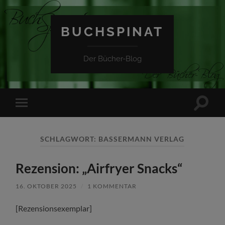
BUCHSPINAT
Der Bücher-Blog
Suchfe
Mobile-
ein-/a
Menü
ein-/ausblenden
SCHLAGWORT:
BASSERMANN VERLAG
Rezension: „Airfryer Snacks“
16. OKTOBER 2025
/
1 KOMMENTAR
[Rezensionsexemplar]