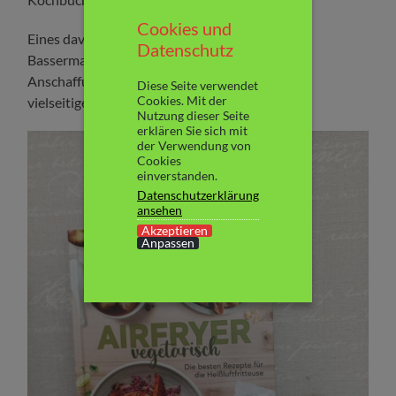
Cookies und
Eines davon ist „Airfryer vegetarisch“ aus dem
Datenschutz
Bassermann Verlag. Mit 9,99 € günstig in der
Anschaffung finden sich auf mehr als 70 Seiten
Diese Seite verwendet
Cookies. Mit der
vielseitige Rezepte für jede Gelegenheit.
Nutzung dieser Seite
erklären Sie sich mit
der Verwendung von
Cookies
einverstanden.
Datenschutzerklärung
ansehen
Akzeptieren
Anpassen