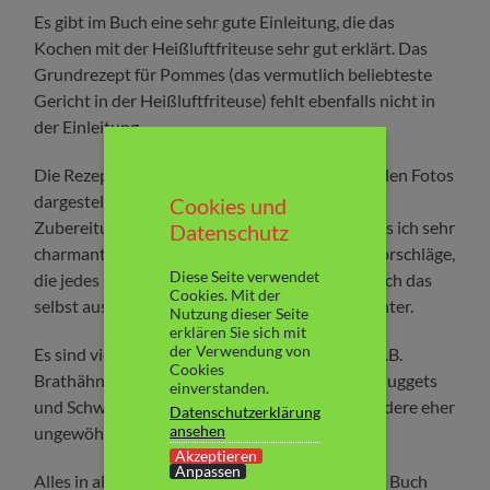
Es gibt im Buch eine sehr gute Einleitung, die das
Kochen mit der Heißluftfriteuse sehr gut erklärt. Das
Grundrezept für Pommes (das vermutlich beliebteste
Gericht in der Heißluftfriteuse) fehlt ebenfalls nicht in
der Einleitung.
Die Rezepte sind übersichtlich mit ansprechenden Fotos
dargestellt. Portionsgröße, Vorbereitungs- und
Cookies und
Zubereitungszeit sind ebenfalls angegeben. Was ich sehr
Datenschutz
charmant finde, sind die Tipps und Variationsvorschläge,
Diese Seite verwendet
die jedes Rezept ergänzen. Das macht einem auch das
Cookies. Mit der
selbst ausprobieren und ggf. improvisieren leichter.
Nutzung dieser Seite
erklären Sie sich mit
der Verwendung von
Es sind viele klassische Rezepte enthalten wie z.B.
Cookies
Brathähnchen, Kabeljau, Lachsfilet, Hähnchennuggets
einverstanden.
und Schweinebraten, aber auch das ein oder andere eher
Datenschutzerklärung
ansehen
ungewöhnliche Rezept.
Akzeptieren
Anpassen
Alles in allem ist es eine gute Mischung und das Buch