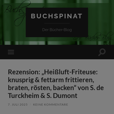
BUCHSPINAT
Der Bücher-Blog
Suchfe
Mobile-
ein-/a
Menü
ein-/ausblenden
Rezension: „Heißluft-Friteuse:
knusprig & fettarm frittieren,
braten, rösten, backen“ von S. de
Turckheim & S. Dumont
7. JULI 2025
/
KEINE KOMMENTARE