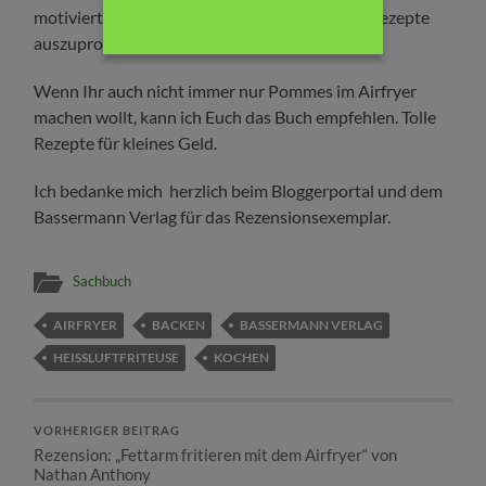
motiviert mich sehr, die vielen verschiedenen Rezepte
auszuprobieren.
Wenn Ihr auch nicht immer nur Pommes im Airfryer
machen wollt, kann ich Euch das Buch empfehlen. Tolle
Rezepte für kleines Geld.
Ich bedanke mich herzlich beim Bloggerportal und dem
Bassermann Verlag für das Rezensionsexemplar.
Sachbuch
AIRFRYER
BACKEN
BASSERMANN VERLAG
HEISSLUFTFRITEUSE
KOCHEN
VORHERIGER BEITRAG
Rezension: „Fettarm fritieren mit dem Airfryer“ von
Nathan Anthony