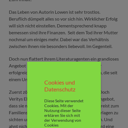
Das Leben von Autorin Lowen ist sehr trostlos.
Beruflich dümpelt alles so vor sich hin. Wirklicher Erfolg
will sich nicht einstellen. Dementsprechend knapp
bemessen sind ihre Finanzen. Seit dem Tod ihrer Mutter
nochmal um einiges mehr. Dabei war das Verhältnis
zwischen ihnen nie besonders liebevoll. Im Gegenteil.
Doch nun flattert ihrem Literaturagenten ein grandioses
Angebot ins Haus. Lowen soll die Buchreihe der
erfolgreichen Autorin Verity Crawford beenden, die seit
einem Unfall indisponiert ist.
Cookies und
Datenschutz
Zuerst zögert Lowen. Sie will nicht annehmen. Doch
Veritys Ehemann Jeremy unterbreitet ihr ein Angebot,
Diese Seite verwendet
dass sie nicht ablehnen kann. Sie nimmt an und reist zum
Cookies. Mit der
Nutzung dieser Seite
Familiensitz der Familie Crawford, um die Unterlagen zu
erklären Sie sich mit
sichten und ein erstes Manuskript zu erarbeiten. Und
der Verwendung von
Cookies
ahnt nicht, dass sie im Haus der Familie Crawford eine