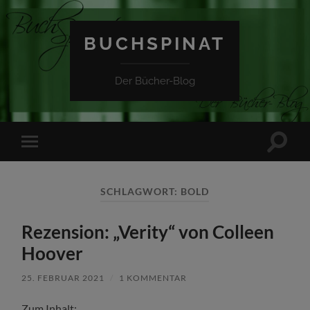
BUCHSPINAT
Der Bücher-Blog
Suchfe
Mobile-
ein-/a
Menü
ein-/ausblenden
SCHLAGWORT:
BOLD
Rezension: „Verity“ von Colleen
Hoover
25. FEBRUAR 2021
/
1 KOMMENTAR
Zum Inhalt: