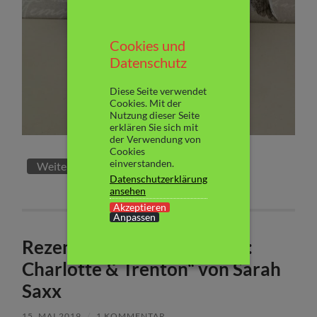
Cookies und
Datenschutz
Diese Seite verwendet
Cookies. Mit der
Nutzung dieser Seite
erklären Sie sich mit
der Verwendung von
Cookies
einverstanden.
Weiterlesen
Datenschutzerklärung
ansehen
Akzeptieren
Anpassen
Rezension: „Extended Trust:
Charlotte & Trenton“ von Sarah
Saxx
15. MAI 2019
/
1 KOMMENTAR