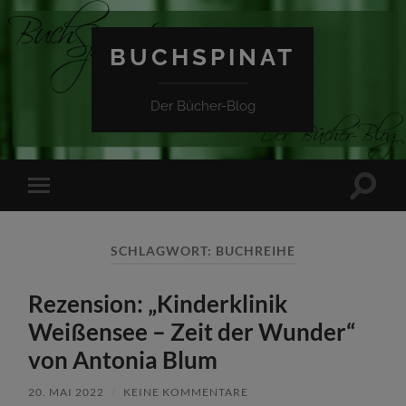
BUCHSPINAT
Der Bücher-Blog
Suchfe
Mobile-
ein-/a
Menü
ein-/ausblenden
SCHLAGWORT:
BUCHREIHE
Rezension: „Kinderklinik
Weißensee – Zeit der Wunder“
von Antonia Blum
20. MAI 2022
/
KEINE KOMMENTARE