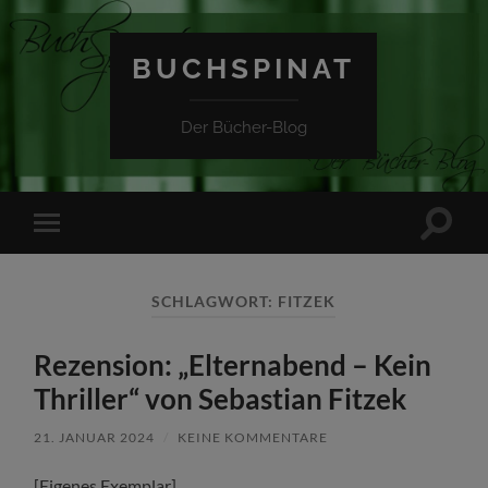
BUCHSPINAT
Der Bücher-Blog
Suchfe
Mobile-
ein-/a
Menü
ein-/ausblenden
SCHLAGWORT:
FITZEK
Rezension: „Elternabend – Kein
Thriller“ von Sebastian Fitzek
21. JANUAR 2024
/
KEINE KOMMENTARE
[Eigenes Exemplar]