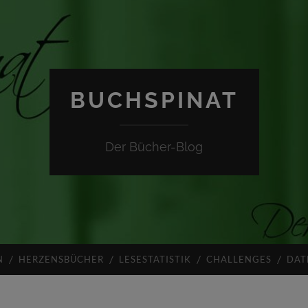
BUCHSPINAT
Der Bücher-Blog
N
HERZENSBÜCHER
LESESTATISTIK
CHALLENGES
DAT