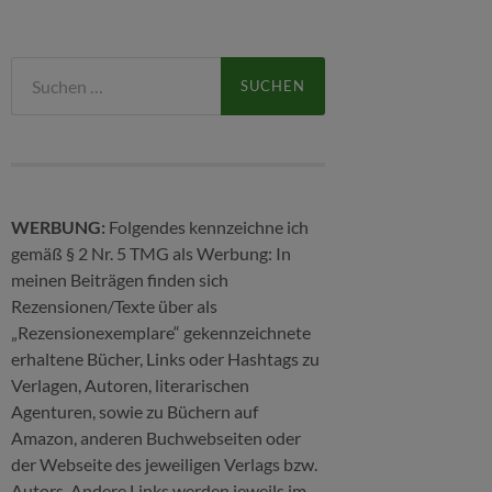
Suchen
nach:
WERBUNG:
Folgendes kennzeichne ich
gemäß § 2 Nr. 5 TMG als Werbung: In
meinen Beiträgen finden sich
Rezensionen/Texte über als
„Rezensionexemplare“ gekennzeichnete
erhaltene Bücher, Links oder Hashtags zu
Verlagen, Autoren, literarischen
Agenturen, sowie zu Büchern auf
Amazon, anderen Buchwebseiten oder
der Webseite des jeweiligen Verlags bzw.
Autors. Andere Links werden jeweils im