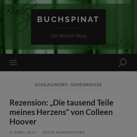
BUCHSPINAT
Der Bücher-Blog
Suchfe
Mobile-
ein-/a
Menü
ein-/ausblenden
SCHLAGWORT:
GEHEIMNISSE
Rezension: „Die tausend Teile
meines Herzens“ von Colleen
Hoover
9. APRIL 2019
/
KEINE KOMMENTARE