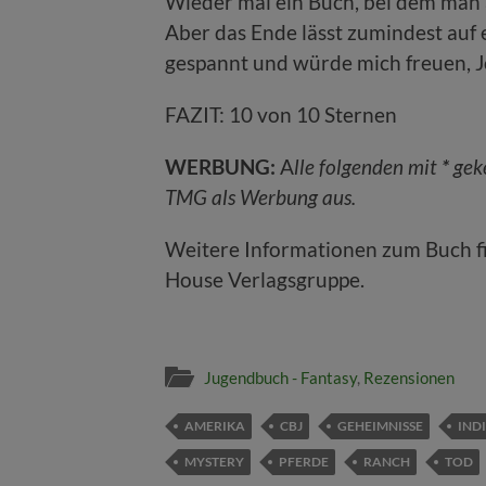
Wieder mal ein Buch, bei dem man a
Aber das Ende lässt zumindest auf e
gespannt und würde mich freuen, J
FAZIT: 10 von 10 Sternen
WERBUNG:
A
lle folgenden mit
*
geke
TMG als Werbung aus.
Weitere Informationen zum Buch fi
House Verlagsgruppe.
Jugendbuch - Fantasy
,
Rezensionen
AMERIKA
CBJ
GEHEIMNISSE
IND
MYSTERY
PFERDE
RANCH
TOD