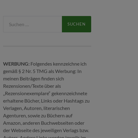
Suchen
nach:
WERBUNG:
Folgendes kennzeichne ich
gemäß § 2 Nr. 5 TMG als Werbung: In
meinen Beiträgen finden sich
Rezensionen/Texte über als
„Rezensionexemplare“ gekennzeichnete
erhaltene Bücher, Links oder Hashtags zu
Verlagen, Autoren, literarischen
Agenturen, sowie zu Büchern auf
Amazon, anderen Buchwebseiten oder
der Webseite des jeweiligen Verlags bzw.
Autors. Andere Links werden jeweils im