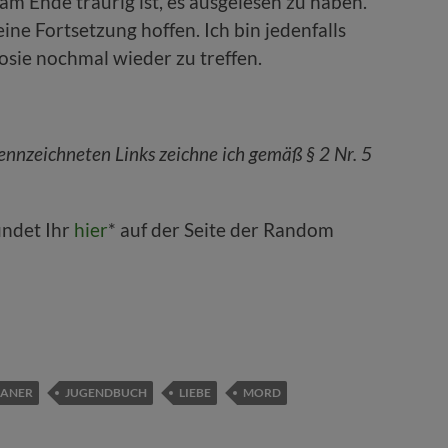
m Ende traurig ist, es ausgelesen zu haben.
ine Fortsetzung hoffen. Ich bin jedenfalls
osie nochmal wieder zu treffen.
nnzeichneten Links zeichne ich gemäß § 2 Nr. 5
ndet Ihr
hier
* auf der Seite der Random
IANER
JUGENDBUCH
LIEBE
MORD