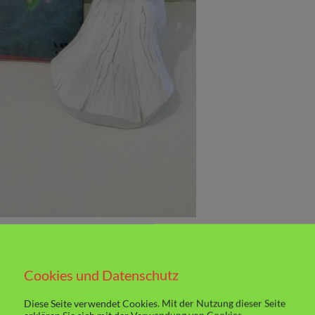
Cookies und Datenschutz
tig, richtig tollen Jugendroman. Josie und
nd immer füreinander da. Das macht sie mir
Diese Seite verwendet Cookies. Mit der Nutzung dieser Seite