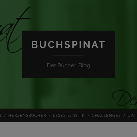
BUCHSPINAT
Der Bücher-Blog
N
HERZENSBÜCHER
LESESTATISTIK
CHALLENGES
DAT