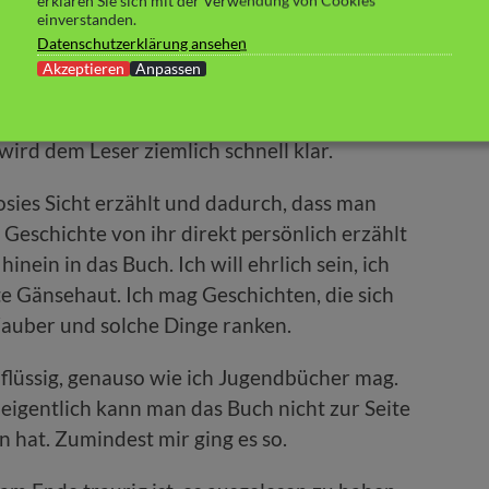
erklären Sie sich mit der Verwendung von Cookies
usste durch den frühen Tod ihrer Mutter
einverstanden.
einsam mit ihrem Bruder die Ranch am
Datenschutzerklärung ansehen
seinen Kummer im Alkohol ertränkt hat.
Akzeptieren
Anpassen
r Josie da. Aber dennoch wirkt er düster und
wird dem Leser ziemlich schnell klar.
osies Sicht erzählt und dadurch, dass man
 Geschichte von ihr direkt persönlich erzählt
nein in das Buch. Ich will ehrlich sein, ich
te Gänsehaut. Ich mag Geschichten, die sich
Zauber und solche Dinge ranken.
nd flüssig, genauso wie ich Jugendbücher mag.
 eigentlich kann man das Buch nicht zur Seite
 hat. Zumindest mir ging es so.