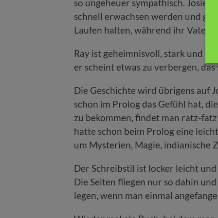
so ungeheuer sympathisch. Josie m
schnell erwachsen werden und gem
Laufen halten, während ihr Vater 
Ray ist geheimnisvoll, stark und fü
er scheint etwas zu verbergen, das 
Die Geschichte wird übrigens auf J
schon im Prolog das Gefühl hat, die
zu bekommen, findet man ratz-fatz hi
hatte schon beim Prolog eine leich
um Mysterien, Magie, indianische 
Der Schreibstil ist locker leicht u
Die Seiten fliegen nur so dahin und
legen, wenn man einmal angefangen