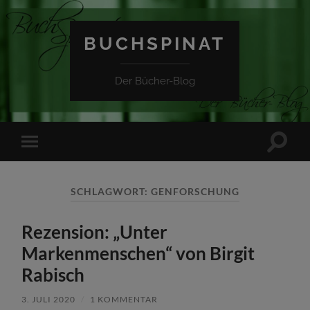
BUCHSPINAT
Der Bücher-Blog
Suchfe
Mobile-
ein-/a
Menü
ein-/ausblenden
SCHLAGWORT:
GENFORSCHUNG
Rezension: „Unter
Markenmenschen“ von Birgit
Rabisch
3. JULI 2020
/
1 KOMMENTAR