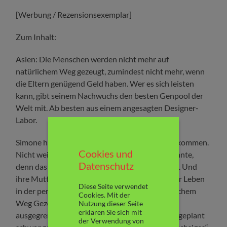
[Werbung / Rezensionsexemplar]
Zum Inhalt:
Asien: Die Menschen werden nicht mehr auf
natürlichem Weg gezeugt, zumindest nicht mehr, wenn
die Eltern genügend Geld haben. Wer es sich leisten
kann, gibt seinem Nachwuchs den besten Genpool der
Welt mit. Ab besten aus einem angesagten Designer-
Labor.
Simone hat keinen besonderen Gen-Pool abbekommen.
Cookies und
Nicht weil ihre Mutter sich das nicht leisten konnte,
Datenschutz
denn das konnte sie. Warum weiß Simone nicht. Und
ihre Mutter kann sie nicht mehr fragen. Doch ihr Leben
Diese Seite verwendet
in der perfekten Gesellschaft ist als „auf natürlichem
Cookies. Mit der
Weg Gezeugte“ nicht so leicht, denn sie wird
Nutzung dieser Seite
erklären Sie sich mit
ausgegrenzt. Darunter leidet sie sehr. Als sie ungeplant
der Verwendung von