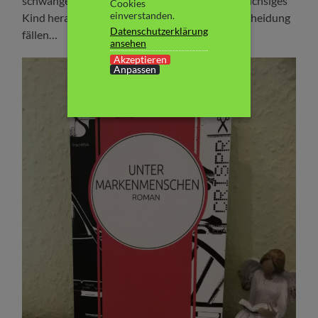
schwanger wird und in ihr ebenfalls ein „wildwüchsiges“
Cookies
einverstanden.
Kind heranwächst, muss sie eine schwere Entscheidung
Datenschutzerklärung
fällen…
ansehen
Akzeptieren
Anpassen