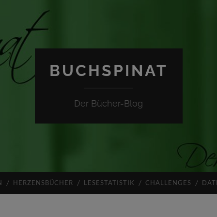
BUCHSPINAT
Der Bücher-Blog
N
HERZENSBÜCHER
LESESTATISTIK
CHALLENGES
DAT