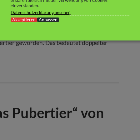
erklären Sie sich mit der Verwendung von Cookies
einverstanden.
Datenschutzerklärung ansehen
Akzeptieren
Anpassen
and der Reihe, ist einige Zeit vergangen.
Carla in der Pubertät, sondern auch sein Sohn
ertier geworden. Das bedeutet doppelter
s Pubertier“ von