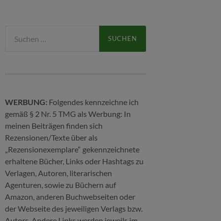
Suchen
nach:
WERBUNG:
Folgendes kennzeichne ich
gemäß § 2 Nr. 5 TMG als Werbung: In
meinen Beiträgen finden sich
Rezensionen/Texte über als
„Rezensionexemplare“ gekennzeichnete
erhaltene Bücher, Links oder Hashtags zu
Verlagen, Autoren, literarischen
Agenturen, sowie zu Büchern auf
Amazon, anderen Buchwebseiten oder
der Webseite des jeweiligen Verlags bzw.
Autors. Andere Links werden jeweils im