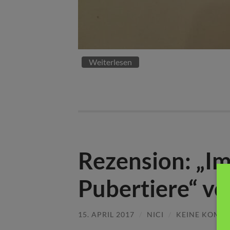
Weiterlesen
Rezension: „Im
Pubertiere“ vo
15. APRIL 2017
/
NICI
/
KEINE KOMM