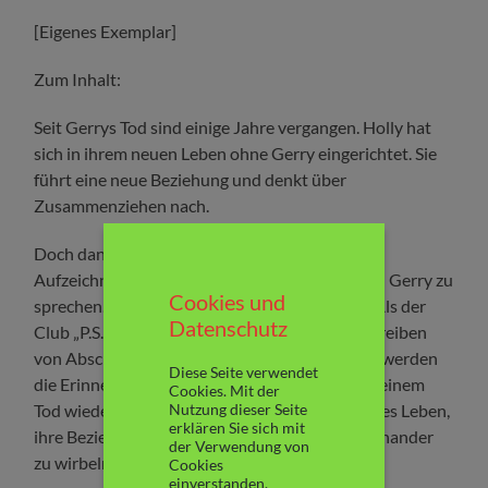
[Eigenes Exemplar]
Zum Inhalt:
Seit Gerrys Tod sind einige Jahre vergangen. Holly hat
sich in ihrem neuen Leben ohne Gerry eingerichtet. Sie
führt eine neue Beziehung und denkt über
Zusammenziehen nach.
Doch dann bittet ihre Schwester sie für eine
Aufzeichnung ihres Podcast über die Briefe von Gerry zu
Cookies und
sprechen. Der Podcast wird ein großer Erfolg. Als der
Datenschutz
Club „P.S. Ich liebe Dich“ sie bittet, ihr beim Schreiben
von Abschiedsbriefen an ihre Lieben zu helfen, werden
Diese Seite verwendet
die Erinnerungen an Gerry und das Jahr nach seinem
Cookies. Mit der
Nutzung dieser Seite
Tod wieder allzu lebendig und drohen, ihr ruhiges Leben,
erklären Sie sich mit
ihre Beziehung und ihre Pläne ziemlich durcheinander
der Verwendung von
zu wirbeln….
Cookies
einverstanden.