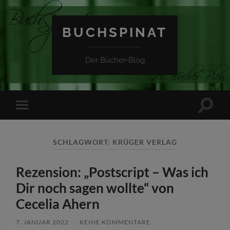
BUCHSPINAT
Der Bücher-Blog
Suchfe
Mobile-
ein-/a
Menü
ein-/ausblenden
SCHLAGWORT:
KRÜGER VERLAG
Rezension: „Postscript – Was ich
Dir noch sagen wollte“ von
Cecelia Ahern
7. JANUAR 2022
/
KEINE KOMMENTARE