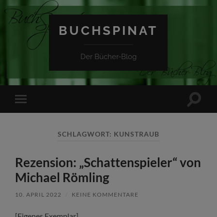
BUCHSPINAT
Der Bücher-Blog
Suchfe
Mobile-
ein-/a
Menü
ein-/ausblenden
SCHLAGWORT:
KUNSTRAUB
Rezension: „Schattenspieler“ von
Michael Römling
10. APRIL 2022
/
KEINE KOMMENTARE
[Eigenes Exemplar]