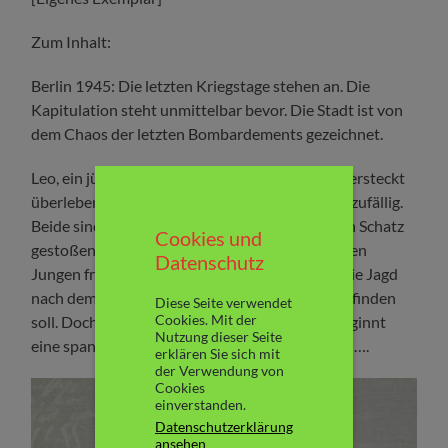
Zum Inhalt:
Berlin 1945: Die letzten Kriegstage stehen an. Die
Kapitulation steht unmittelbar bevor. Die Stadt ist von
dem Chaos der letzten Bombardements gezeichnet.
Leo, ein jüdischer Junge, der die letzten Jahre versteckt
überleben konnte und Friedrich begegnen sich zufällig.
Beide sind zufällig auf ein Geheimnis über einen Schatz
Cookies und
gestoßen, dass sie nicht mehr loslässt. Die beiden
Datenschutz
Jungen freunden sich an und machen sich auf die Jagd
nach dem Schatz, der sich irgendwo in Berlin befinden
Diese Seite verwendet
Cookies. Mit der
soll. Doch die SS will den Schatz auch und so beginnt
Nutzung dieser Seite
eine spannende Jagd durch das zerstörte Berlin….
erklären Sie sich mit
der Verwendung von
Cookies
einverstanden.
Datenschutzerklärung
ansehen